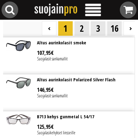
1
2
3
16
Altus aurinkolasit smoke
107
,
95
€
Suojalasit sankamallit
Altus aurinkolasit Polarized Silver Flash
146
,
95
€
Suojalasit sankamallit
B713 kehys gunmetal L 54/17
125
,
95
€
Suojalasikehykset linsseille