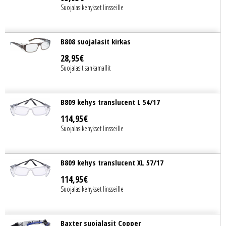
Suojalasikehykset linsseille
B808 suojalasit kirkas
28
,
95
€
Suojalasit sankamallit
B809 kehys translucent L 54/17
114
,
95
€
Suojalasikehykset linsseille
B809 kehys translucent XL 57/17
114
,
95
€
Suojalasikehykset linsseille
Baxter suojalasit Copper