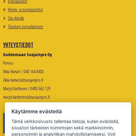
Kokotaulukot
Myynti- ja toimitusehdot
Ota yhteyttä
Tilauksen peruuttaminen
YHTEYSTIEDOT
Uudenmaan Suojainpro Oy
Porvoo
Ilkka Hämäri / 040 164 8400
ilkka.hamari(at)suojainpro.fi
Marjut Karttunen / 0400 662 129
marjut.karttunen(at)suojainpro.fi
Käytämme evästeitä
Tämä verkkosivusto tallentaa tietoja, kuten evästeitä,
sivuston tärkeiden toimintojen sekä markkinoinnin,
personoinnin ja analytiikan mahdollistamiseksi. Voit