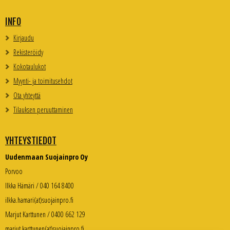
INFO
Kirjaudu
Rekisteröidy
Kokotaulukot
Myynti- ja toimitusehdot
Ota yhteyttä
Tilauksen peruuttaminen
YHTEYSTIEDOT
Uudenmaan Suojainpro Oy
Porvoo
Ilkka Hämäri / 040 164 8400
ilkka.hamari(at)suojainpro.fi
Marjut Karttunen / 0400 662 129
marjut.karttunen(at)suojainpro.fi