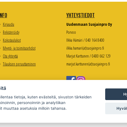
INFO
YHTEYSTIEDOT
Kirjaudu
Uudenmaan Suojainpro Oy
Rekisteröidy
Porvoo
Kokotaulukot
Ilkka Hämäri / 040 164 8400
Myynti- ja toimitusehdot
ilkka.hamari(at)suojainpro.fi
Ota yhteyttä
Marjut Karttunen / 0400 662 129
Tilauksen peruuttaminen
marjut.karttunen(at)suojainpro.fi
itä
Hy
lentaa tietoja, kuten evästeitä, sivuston tärkeiden
inoinnin, personoinnin ja analytiikan
Hyväk
it muuttaa asetuksia milloin tahansa.