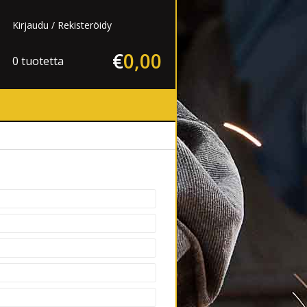
Kirjaudu
Rekisteröidy
€
0
,
00
0 tuotetta