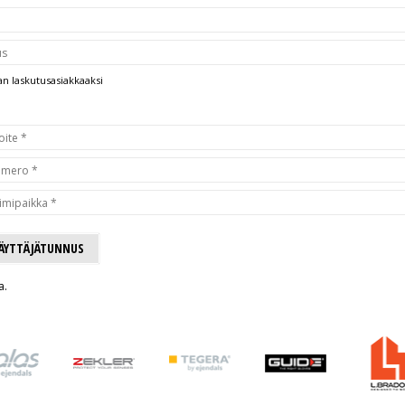
n laskutusasiakkaaksi
KÄYTTÄJÄTUNNUS
a.