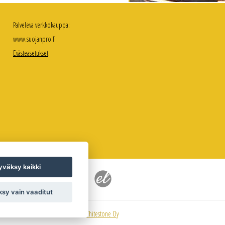
Palveleva verkkokauppa:
www.suojanpro.fi
Evästeasetukset
väksy kaikki
sy vain vaaditut
Sivuston toteutus
Whitestone Oy