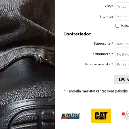
Yritys
Y-tunnus
Halua
Osoitetiedot
Katuosoite *
Postinumero *
Postitoimipaikka *
LUO 
* Tähdellä merkityt kentät ovat pakollisi