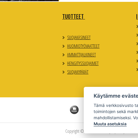
TUOTTEET
SUOJAKÄSINEET
HUOMIOTYÖVAATTEET
AMMATTIJALKINEET
HENGITYSSUOJAIMET
SUOJAKYPÄRÄT
Käytämme eväste
Tämä verkkosivusto tal
toimintojen sekä markk
mahdollistamiseksi. Vo
Muuta asetuksia
Copyright © Uudenmaan Suojainpro Oy 2026