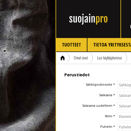
TUOTTEET
TIETOA YRITYKSEST
Omat sivut
Luo käyttäjätunnus
Perustiedot
Sähköpostiosoite *
Salasana *
Salasana uudelleen *
Nimi *
Puhelin *