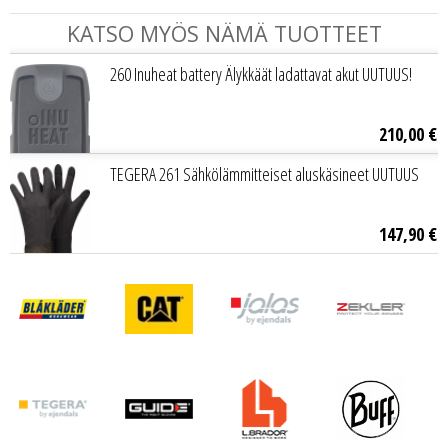
KATSO MYÖS NÄMÄ TUOTTEET
260 Inuheat battery Älykkäät ladattavat akut UUTUUS!
210
,
00
€
TEGERA 261 Sähkölämmitteiset aluskäsineet UUTUUS
147
,
90
€