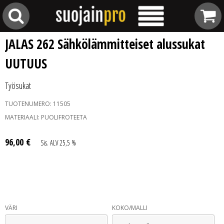
JALAS 262 Sähkölämmitteiset alussukat
UUTUUS
Työsukat
TUOTENUMERO:
11505
MATERIAALI:
PUOLIFROTEETA
96
,
00
€
Sis. ALV 25,5 %
VÄRI
KOKO/MALLI