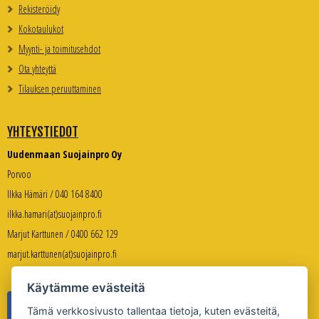
Rekisteröidy
Kokotaulukot
Myynti- ja toimitusehdot
Ota yhteyttä
Tilauksen peruuttaminen
YHTEYSTIEDOT
Uudenmaan Suojainpro Oy
Porvoo
Ilkka Hämäri / 040 164 8400
ilkka.hamari(at)suojainpro.fi
Marjut Karttunen / 0400 662 129
marjut.karttunen(at)suojainpro.fi
Käytämme evästeitä
Tämä verkkosivusto tallentaa tietoja, kuten evästeitä,