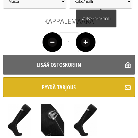
Valitse koko/malli
KAPPALEMÄÄRÄ
LISÄÄ OSTOSKORIIN
PYYDÄ TARJOUS