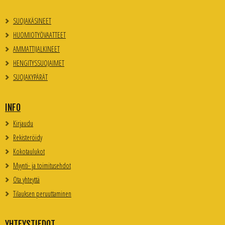
SUOJAKÄSINEET
HUOMIOTYÖVAATTEET
AMMATTIJALKINEET
HENGITYSSUOJAIMET
SUOJAKYPÄRÄT
INFO
Kirjaudu
Rekisteröidy
Kokotaulukot
Myynti- ja toimitusehdot
Ota yhteyttä
Tilauksen peruuttaminen
YHTEYSTIEDOT