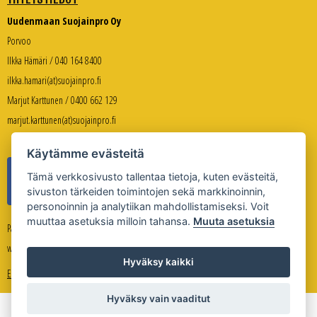
Uudenmaan Suojainpro Oy
Porvoo
Ilkka Hämäri / 040 164 8400
ilkka.hamari(at)suojainpro.fi
Marjut Karttunen / 0400 662 129
marjut.karttunen(at)suojainpro.fi
Käytämme evästeitä
Tämä verkkosivusto tallentaa tietoja, kuten evästeitä,
sivuston tärkeiden toimintojen sekä markkinoinnin,
personoinnin ja analytiikan mahdollistamiseksi. Voit
muuttaa asetuksia milloin tahansa.
Muuta asetuksia
Palveleva verkkokauppa:
www.suojanpro.fi
Hyväksy kaikki
Evästeasetukset
Hyväksy vain vaaditut
Copyright © Uudenmaan Suojainpro Oy 2026