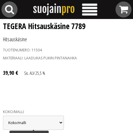
TEGERA Hitsauskäsine 7789
Hitsauskäsine
TUOTENUMERO:
11504
MATERIAALI:
LAADUKAS PUKIN PINTANAHKA
39
,
90
€
Sis. ALV 25,5 %
KOKO/MALLI