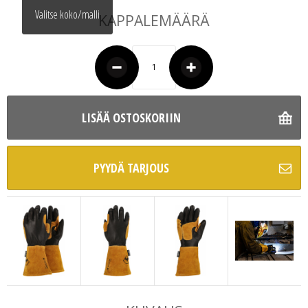
Valitse koko/malli
KAPPALEMÄÄRÄ
LISÄÄ OSTOSKORIIN
PYYDÄ TARJOUS