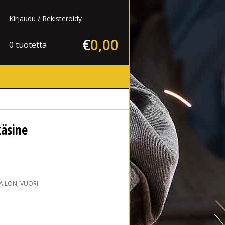
Kirjaudu
Rekisteröidy
€
0
,
00
0 tuotetta
käsine
ILON, VUORI