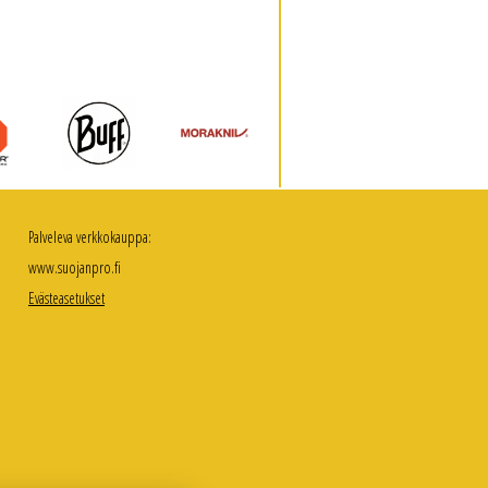
Palveleva verkkokauppa:
www.suojanpro.fi
Evästeasetukset