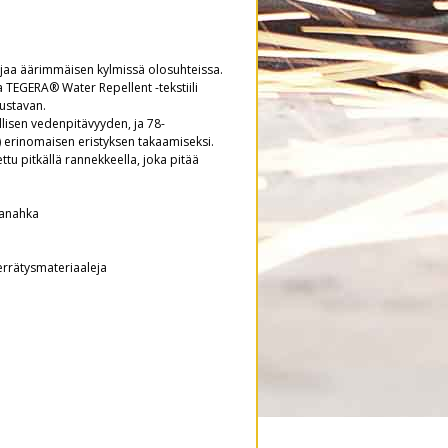
jaa äärimmäisen kylmissä olosuhteissa.
TEGERA® Water Repellent -tekstiili
ustavan.
lisen vedenpitävyyden, ja 78-
g) erinomaisen eristyksen takaamiseksi.
ttu pitkällä rannekkeella, joka pitää
tanahka
errätysmateriaaleja