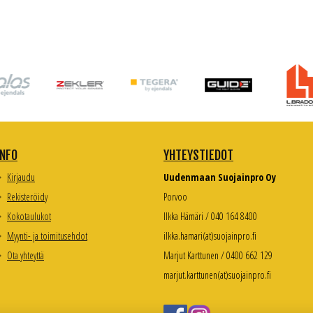
INFO
YHTEYSTIEDOT
Kirjaudu
Uudenmaan Suojainpro Oy
Rekisteröidy
Porvoo
Kokotaulukot
Ilkka Hämäri / 040 164 8400
Myynti- ja toimitusehdot
ilkka.hamari(at)suojainpro.fi
Ota yhteyttä
Marjut Karttunen / 0400 662 129
marjut.karttunen(at)suojainpro.fi