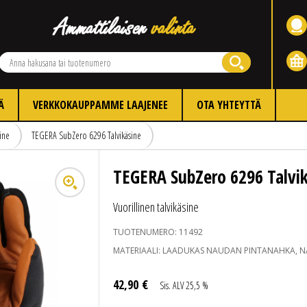
Ä
VERKKOKAUPPAMME LAAJENEE
OTA YHTEYTTÄ
sine
TEGERA SubZero 6296 Talvikäsine
TEGERA SubZero 6296 Talvi
Vuorillinen talvikäsine
TUOTENUMERO:
11492
MATERIAALI:
LAADUKAS NAUDAN PINTANAHKA, NA
42
,
90
€
Sis. ALV 25,5 %