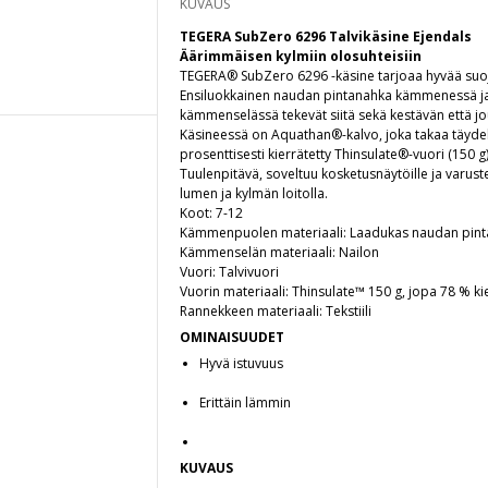
KUVAUS
TEGERA SubZero 6296 Talvikäsine Ejendals
Äärimmäisen kylmiin olosuhteisiin
TEGERA® SubZero 6296 -käsine tarjoaa hyvää suo
Ensiluokkainen naudan pintanahka kämmenessä ja 
kämmenselässä tekevät siitä sekä kestävän että jo
Käsineessä on Aquathan®-kalvo, joka takaa täydel
prosenttisesti kierrätetty Thinsulate®-vuori (150 
Tuulenpitävä, soveltuu kosketusnäytöille ja varuste
lumen ja kylmän loitolla.
Koot: 7-12
Kämmenpuolen materiaali: Laadukas naudan pin
Kämmenselän materiaali: Nailon
Vuori: Talvivuori
Vuorin materiaali: Thinsulate™ 150 g, jopa 78 % ki
Rannekkeen materiaali: Tekstiili
OMINAISUUDET
Hyvä istuvuus
Erittäin lämmin
KUVAUS