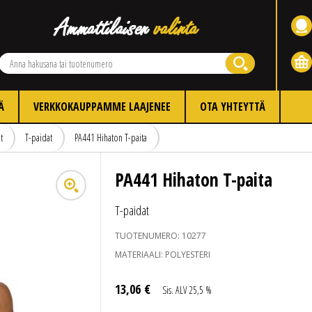
Ä
VERKKOKAUPPAMME LAAJENEE
OTA YHTEYTTÄ
t
T-paidat
PA441 Hihaton T-paita
PA441 Hihaton T-paita
T-paidat
TUOTENUMERO:
10277
MATERIAALI:
POLYESTERI
13
,
06
€
Sis. ALV 25,5 %