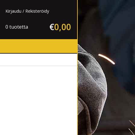
Kirjaudu
Rekisteröidy
€
0
,
00
0 tuotetta