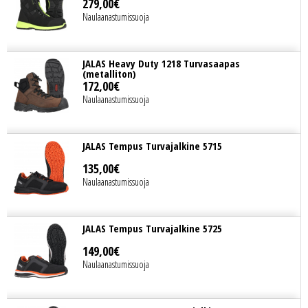
279
,
00
€
Naulaanastumissuoja
JALAS Heavy Duty 1218 Turvasaapas
(metalliton)
172
,
00
€
Naulaanastumissuoja
JALAS Tempus Turvajalkine 5715
135
,
00
€
Naulaanastumissuoja
JALAS Tempus Turvajalkine 5725
149
,
00
€
Naulaanastumissuoja