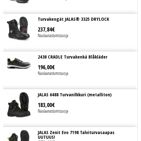
Turvakengät JALAS® 3325 DRYLOCK
237
,
84
€
Naulaanastumissuoja
2438 CRADLE Turvakenkä Blåkläder
196
,
00
€
Naulaanastumissuoja
JALAS 6488 Turvanilkkuri (metalliton)
183
,
00
€
Naulaanastumissuoja
JALAS Zenit Evo 7198 Talviturvasaapas
UUTUUS!