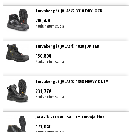
Turvakengät JALAS® 3318 DRYLOCK
200
,
40
€
Naulaanastumissuoja
Turvakengät JALAS® 1828 JUPITER
150
,
80
€
Naulaanastumissuoja
Turvakengät JALAS® 1358 HEAVY DUTY
231
,
77
€
Naulaanastumissuoja
JALAS® 2118 VIP SAFETY Turvajalkine
171
,
04
€