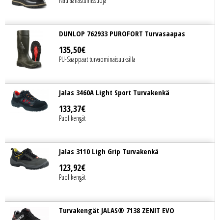
Naulaanastumissuoja
DUNLOP 762933 PUROFORT Turvasaapas
135
,
50
€
PU-Saappaat turvaominaisuuksilla
Jalas 3460A Light Sport Turvakenkä
133
,
37
€
Puolikengät
Jalas 3110 Ligh Grip Turvakenkä
123
,
92
€
Puolikengät
Turvakengät JALAS® 7138 ZENIT EVO