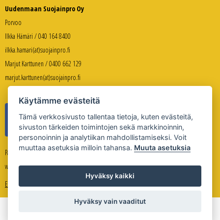
Uudenmaan Suojainpro Oy
Porvoo
Ilkka Hämäri / 040 164 8400
ilkka.hamari(at)suojainpro.fi
Marjut Karttunen / 0400 662 129
marjut.karttunen(at)suojainpro.fi
Käytämme evästeitä
Tämä verkkosivusto tallentaa tietoja, kuten evästeitä,
sivuston tärkeiden toimintojen sekä markkinoinnin,
personoinnin ja analytiikan mahdollistamiseksi. Voit
muuttaa asetuksia milloin tahansa.
Muuta asetuksia
Palveleva verkkokauppa:
www.suojanpro.fi
Hyväksy kaikki
Evästeasetukset
Hyväksy vain vaaditut
Copyright © Uudenmaan Suojainpro Oy 2026
Sivuston toteutus
Whitestone Oy