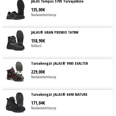
JALAS Tempus 5705 Turvajalkine
135
,
00
€
Naulaanastumissuoja
JALAS® GRAN PREMIO 1678W
158
,
90
€
Nilkkurit
Turvakengät JALAS® 9985 EXALTER
229
,
00
€
Naulaanastumissuoja
Turvakengät JALAS® 6498 NATURE
171
,
04
€
Naulaanastumissuoja