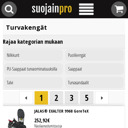
Turvakengät
Rajaa kategorian mukaan
Nilkkurit
Puolikengät
PU-Saappaat turvaominaisuuksilla
Saappaat
Talvi
Turvasandaalit
1
2
3
5
JALAS® EXALTER 9968 GoreTeX
252
,
92
€
Naulaanastumissuoja