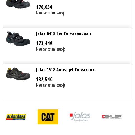
170
,
05
€
Naulaanastumissuoja
Jalas 6418 Bio Turvasandaali
173
,
44
€
Naulaanastumissuoja
Jalas 1518 Antislip+ Turvakenkä
132
,
54
€
Naulaanastumissuoja