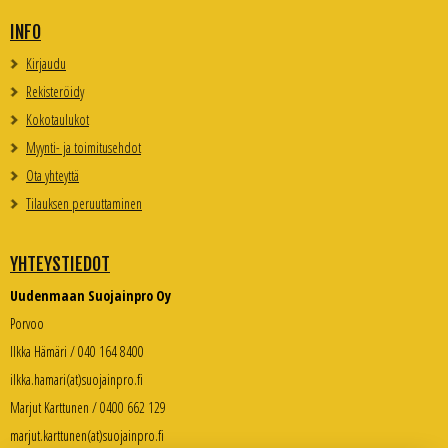
INFO
Kirjaudu
Rekisteröidy
Kokotaulukot
Myynti- ja toimitusehdot
Ota yhteyttä
Tilauksen peruuttaminen
YHTEYSTIEDOT
Uudenmaan Suojainpro Oy
Porvoo
Ilkka Hämäri / 040 164 8400
ilkka.hamari(at)suojainpro.fi
Marjut Karttunen / 0400 662 129
marjut.karttunen(at)suojainpro.fi