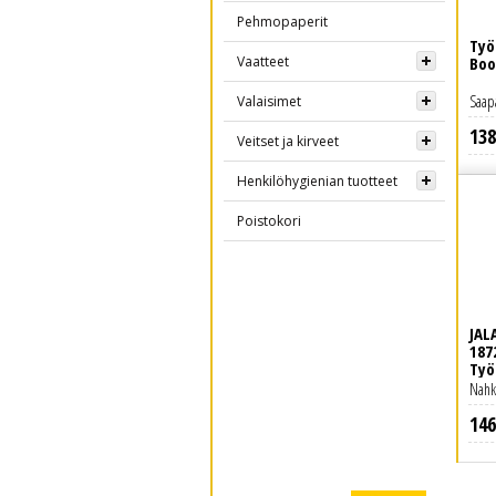
Pehmopaperit
Työ
Vaatteet
Boo
Saap
Valaisimet
138
Lue lisää
Veitset ja kirveet
Henkilöhygienian tuotteet
Poistokori
JAL
187
Työ
Nahk
146