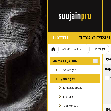
TUOTTEET
TIETOA YRITYKSEST
AMMATTIJALKINEET
Työkengät
Työ
AMMATTIJALKINEET
Raj
Turvakengät
N
Työkengät
Nahkasaappaat
Nilkkurit
Puolikengät
19
tu