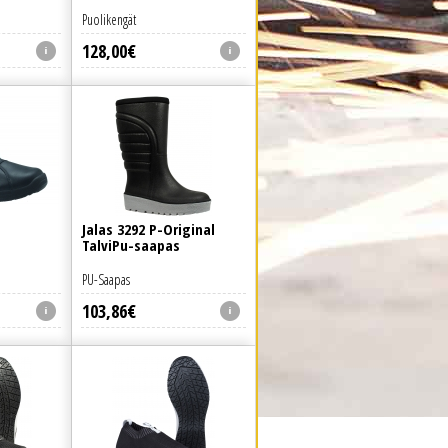
Puolikengät
128
,
00
€
Jalas 3292 P-Original
TalviPu-saapas
PU-Saapas
103
,
86
€