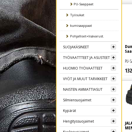
PU-Saappaat
Työsukat
kumisaappaat
Pohjalliset+lisävarust.
Dun
SUOJAKÄSINEET
Saa
TYÖVAATTTEET JA ASUSTEET
PU-S
HUOMIO TYÖVAATTEET
132
Lue lisää
VYÖT JA MUUT TARVIKKEET
NAISTEN AMMATTIASUT
Silmiensuojaimet
Kypärät
Hengityssuojaimet
JAL
ME
Kuulosuojaimet