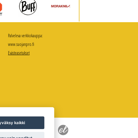
Palveleva verkkokauppa:
www.suojanpro.fi
Evästeasetukset
väksy kaikki
sy vain vaaditut