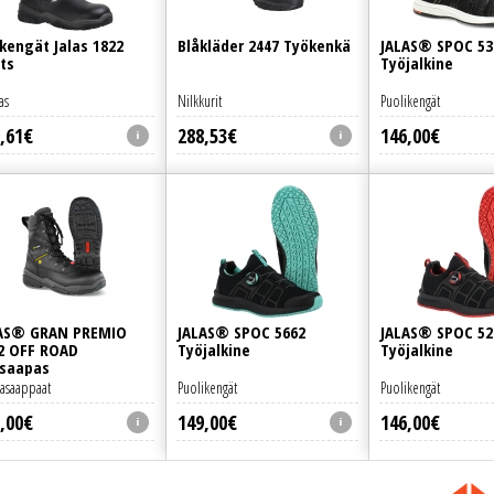
kengät Jalas 1822
Blåkläder 2447 Työkenkä
JALAS® SPOC 53
ts
Työjalkine
as
Nilkkurit
Puolikengät
,
61
€
288
,
53
€
146
,
00
€
AS® GRAN PREMIO
JALAS® SPOC 5662
JALAS® SPOC 52
2 OFF ROAD
Työjalkine
Työjalkine
saapas
asaappaat
Puolikengät
Puolikengät
,
00
€
149
,
00
€
146
,
00
€