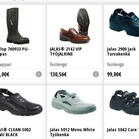
lop 760933 PU-
JALAS® 2142 VIP
Jalas 2900 Jack
pas
TYÖJALKINE
Turvakenkä
aappaat
Puolikengät
Puolikengät
,
00
€
130
,
56
€
99
,
00
€
AS® CLEAN 5002
Jalas 5012 Menu White
Jalas 5042 Care
NU BLACK
Työkenkä