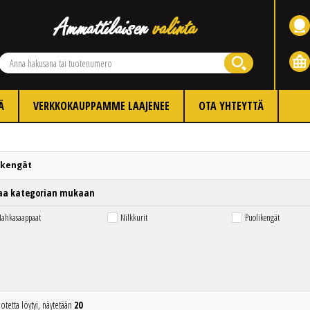
Ä
VERKKOKAUPPAMME LAAJENEE
OTA YHTEYTTÄ
kengät
aa kategorian mukaan
ahkasaappaat
Nilkkurit
Puolikengät
otetta löytyi, näytetään
20
Edellinen
Seuraava