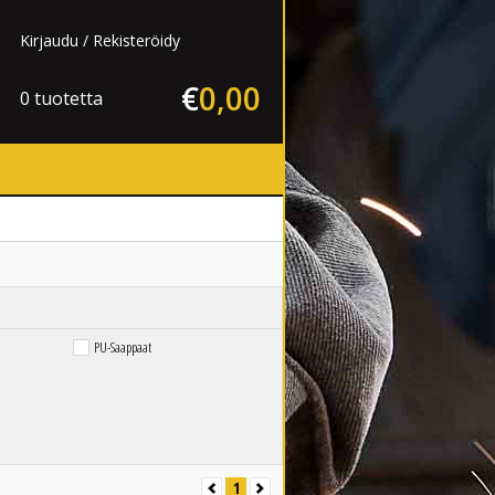
Kirjaudu
Rekisteröidy
€
0
,
00
0 tuotetta
PU-Saappaat
1