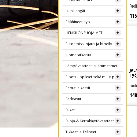
Puol
Lumikengät
115
Lue lisää
Päähineet, työ
HENKILÖNSUOJAIMET
Putoamissuojaus ja kiipeily
Juomaratkaisut
Lämpövaatteet ja lämmittimet
JAL
Työ
Pipot+Lippikset sekä muut päähineet
Puol
Reput ja kassit
148
Lue lisää
Sadeasut
Sukat
Suoja-& Kertakäyttövaatteet
Tikkaat ja Telineet