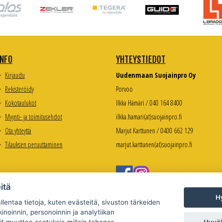
INFO
YHTEYSTIEDOT
Kirjaudu
Uudenmaan Suojainpro Oy
Rekisteröidy
Porvoo
Kokotaulukot
Ilkka Hämäri / 040 164 8400
Myynti- ja toimitusehdot
ilkka.hamari(at)suojainpro.fi
Ota yhteyttä
Marjut Karttunen / 0400 662 129
Tilauksen peruuttaminen
marjut.karttunen(at)suojainpro.fi
itä
Hy
lentaa tietoja, kuten evästeitä, sivuston tärkeiden
inoinnin, personoinnin ja analytiikan
Hyväk