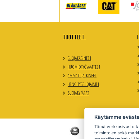
TUOTTEET
SUOJAKÄSINEET
HUOMIOTYÖVAATTEET
AMMATTIJALKINEET
HENGITYSSUOJAIMET
SUOJAKYPÄRÄT
Käytämme eväste
Tämä verkkosivusto tal
toimintojen sekä markk