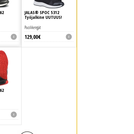
62
JALAS® SPOC 5312
Työjalkine UUTUUS!
Puolikengät
129
,
00
€
62