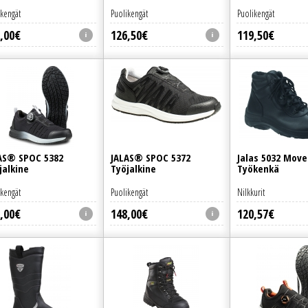
ikengät
Puolikengät
Puolikengät
,
00
€
126
,
50
€
119
,
50
€
AS® SPOC 5382
JALAS® SPOC 5372
Jalas 5032 Move
jalkine
Työjalkine
Työkenkä
ikengät
Puolikengät
Nilkkurit
,
00
€
148
,
00
€
120
,
57
€