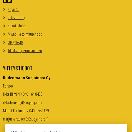
INFO
Kirjaudu
Rekisteröidy
Kokotaulukot
Myynti- ja toimitusehdot
Ota yhteyttä
Tilauksen peruuttaminen
YHTEYSTIEDOT
Uudenmaan Suojainpro Oy
Porvoo
Ilkka Hämäri / 040 164 8400
ilkka.hamari(at)suojainpro.fi
Marjut Karttunen / 0400 662 129
marjut.karttunen(at)suojainpro.fi