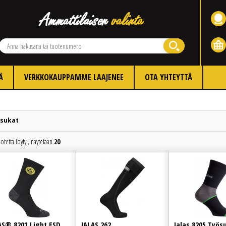
Ä
VERKKOKAUPPAMME LAAJENEE
OTA YHTEYTTÄ
sukat
otetta löytyi, näytetään
20
Edellinen
Seuraava
AS® 8201 Light ESD
JALAS 262
Jalas 8205 Työs