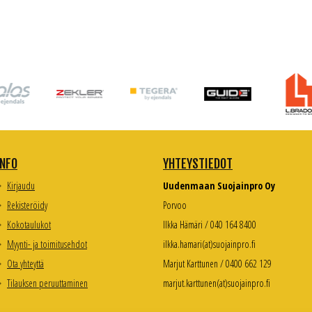
INFO
YHTEYSTIEDOT
Kirjaudu
Uudenmaan Suojainpro Oy
Rekisteröidy
Porvoo
Kokotaulukot
Ilkka Hämäri / 040 164 8400
Myynti- ja toimitusehdot
ilkka.hamari(at)suojainpro.fi
Ota yhteyttä
Marjut Karttunen / 0400 662 129
Tilauksen peruuttaminen
marjut.karttunen(at)suojainpro.fi