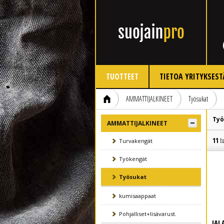
TUOTTEET
TIETOA YRITYKSEST
AMMATTIJALKINEET
Työsukat
Työ
AMMATTIJALKINEET
11
tu
Turvakengät
Työkengät
Työsukat
kumisaappaat
Pohjalliset+lisävarust.
JAL