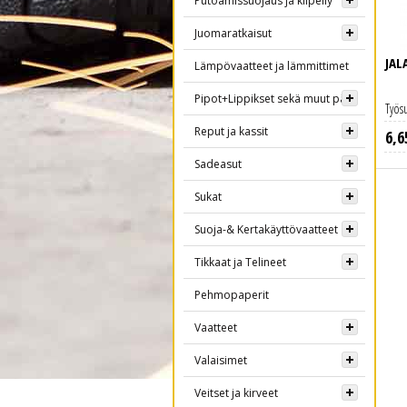
Putoamissuojaus ja kiipeily
Juomaratkaisut
JAL
Lämpövaatteet ja lämmittimet
Pipot+Lippikset sekä muut päähineet
Työs
Reput ja kassit
6
,
6
Sadeasut
Sukat
Suoja-& Kertakäyttövaatteet
Tikkaat ja Telineet
Pehmopaperit
Vaatteet
Valaisimet
Veitset ja kirveet