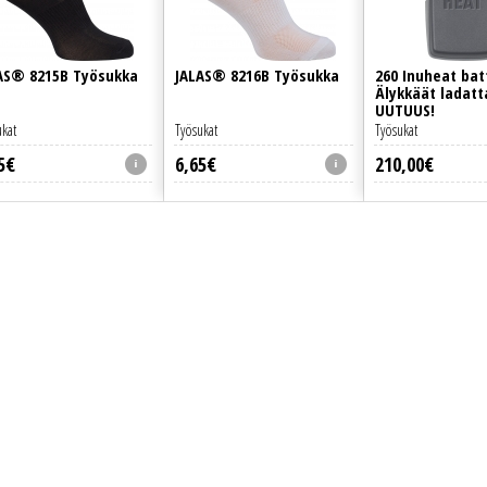
AS® 8215B Työsukka
JALAS® 8216B Työsukka
260 Inuheat bat
Älykkäät ladatt
UUTUUS!
ukat
Työsukat
Työsukat
5
€
6
,
65
€
210
,
00
€