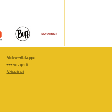
Palveleva verkkokauppa:
www.suojanpro.fi
Evästeasetukset