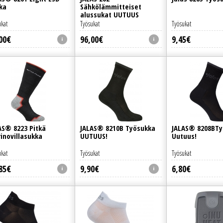
ka
Sähkölämmitteiset
alussukat UUTUUS
ukat
Työsukat
Työsukat
00
€
96
,
00
€
9
,
45
€
AS® 8223 Pitkä
JALAS® 8210B Työsukka
JALAS® 8208BTy
inovillasukka
UUTUUS!
Uutuus!
ukat
Työsukat
Työsukat
85
€
9
,
90
€
6
,
80
€