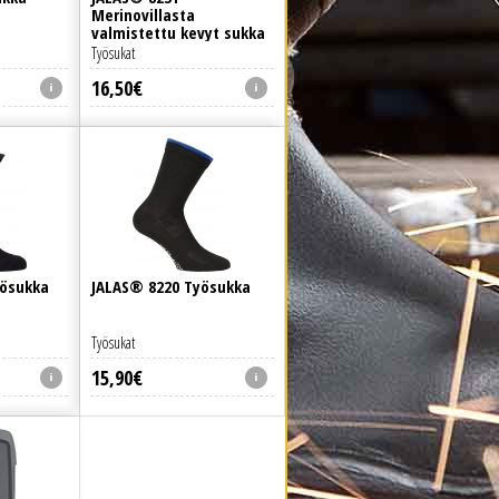
Merinovillasta
valmistettu kevyt sukka
Työsukat
16
,
50
€
ösukka
JALAS® 8220 Työsukka
Työsukat
15
,
90
€