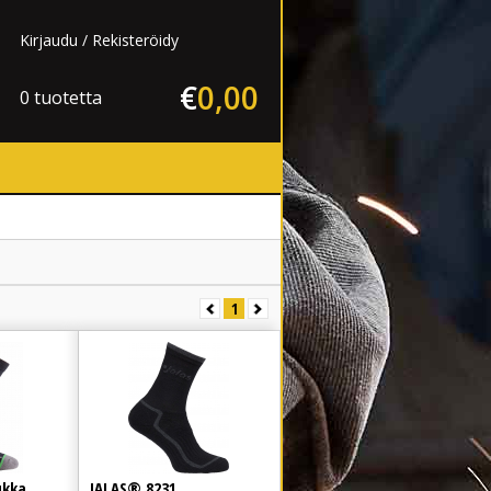
Kirjaudu
Rekisteröidy
€
0
,
00
0 tuotetta
1
ukka
JALAS® 8231