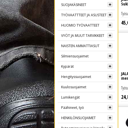
Suk
SUOJAKÄSINEET
Työs
TYÖVAATTTEET JA ASUSTEET
45
,
Lue lisää
HUOMIO TYÖVAATTEET
VYÖT JA MUUT TARVIKKEET
NAISTEN AMMATTIASUT
Silmiensuojaimet
Kypärät
JAL
Hengityssuojaimet
mer
Kuulosuojaimet
Työs
24
,
Lue lisää
Lumikengät
Päähineet, työ
HENKILÖNSUOJAIMET