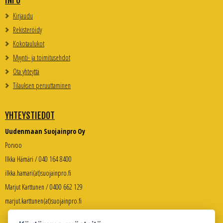
INFO
Kirjaudu
Rekisteröidy
Kokotaulukot
Myynti- ja toimitusehdot
Ota yhteyttä
Tilauksen peruuttaminen
YHTEYSTIEDOT
Uudenmaan Suojainpro Oy
Porvoo
Ilkka Hämäri / 040 164 8400
ilkka.hamari(at)suojainpro.fi
Marjut Karttunen / 0400 662 129
marjut.karttunen(at)suojainpro.fi