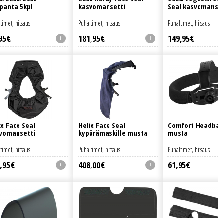
ipanta 5kpl
kasvomansetti
Seal kasvomans
timet, hitsaus
Puhaltimet, hitsaus
Puhaltimet, hitsaus
95
€
181
,
95
€
149
,
95
€
ix Face Seal
Helix Face Seal
Comfort Headb
vomansetti
kypärämaskille musta
musta
timet, hitsaus
Puhaltimet, hitsaus
Puhaltimet, hitsaus
,
95
€
408
,
00
€
61
,
95
€