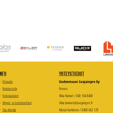
INFO
YHTEYSTIEDOT
Kirjaudu
Uudenmaan Suojainpro Oy
Rekisteröidy
Porvoo
Kokotaulukot
Ilkka Hämäri / 040 164 8400
Myynti- ja toimitusehdot
ilkka.hamari(at)suojainpro.fi
Ota yhteyttä
Marjut Karttunen / 0400 662 129