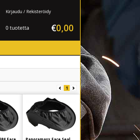
Kirjaudu
Rekisteröidy
€
0
,
00
0 tuotetta
1
684 Face
Panoramaxx Face Seal