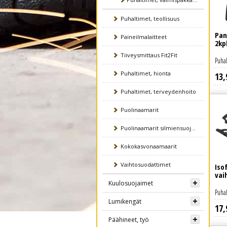
Puhaltimet, teollisuus
Pan
Paineilmalaitteet
2kp
Tiiveysmittaus Fit2Fit
Puhal
Puhaltimet, hionta
13
,
Lue lisää
Puhaltimet, terveydenhoito
Puolinaamarit
Puolinaamarit silmiensuojaimel
Kokokasvonaamaarit
Vaihtosuodattimet
Isof
vai
Kuulosuojaimet
Puhal
Lumikengät
17
,
Lue lisää
Päähineet, työ