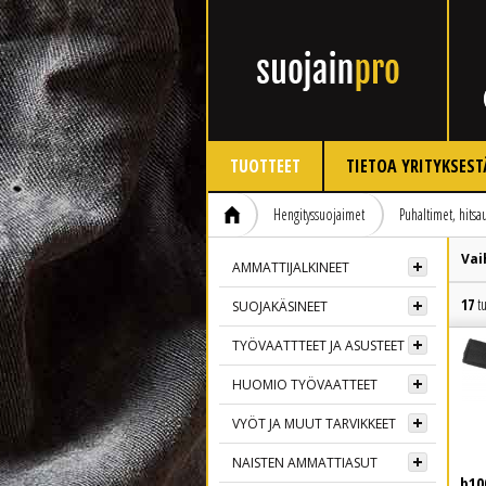
TUOTTEET
TIETOA YRITYKSEST
Hengityssuojaimet
Puhaltimet, hitsa
Vai
AMMATTIJALKINEET
17
tu
SUOJAKÄSINEET
TYÖVAATTTEET JA ASUSTEET
HUOMIO TYÖVAATTEET
VYÖT JA MUUT TARVIKKEET
NAISTEN AMMATTIASUT
b10