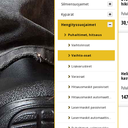
hik
Silmiensuojaimet
Puhal
Kypärät
30
,
Lue lisää
Hengityssuojaimet
Puhaltimet, hitsaus
Vaihtolinssit
Vaihto-osat
Lisävarusteet
Hel
Varaosat
kas
Hitsausmaskit passiiviset
Puhal
147
Lue lisää
Hitsausmaskit automaattiset
Lasermaskit passiiviset
Lasermaskit automaattiset
Puhaltimet, valmispakkaukset