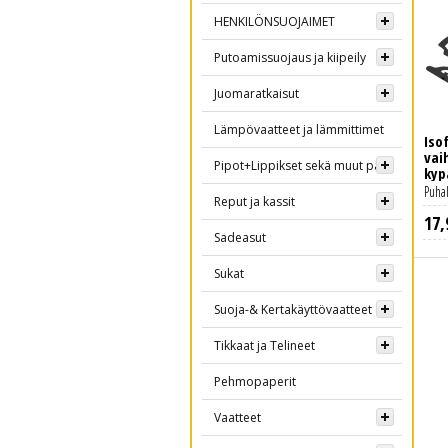
HENKILÖNSUOJAIMET
Putoamissuojaus ja kiipeily
Juomaratkaisut
Lämpövaatteet ja lämmittimet
Isof
vai
Pipot+Lippikset sekä muut päähineet
kyp
Puhal
Reput ja kassit
17
,
Sadeasut
Sukat
Suoja-& Kertakäyttövaatteet
Tikkaat ja Telineet
Pehmopaperit
Vaatteet