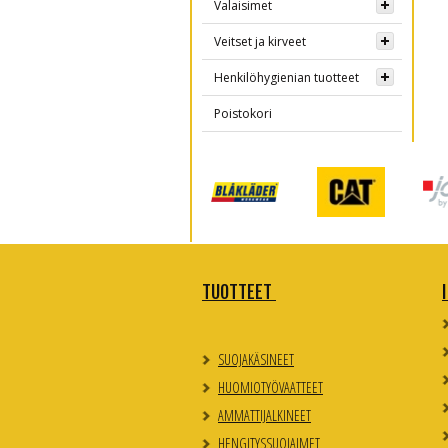
Valaisimet
Veitset ja kirveet
Henkilöhygienian tuotteet
Poistokori
TUOTTEET
SUOJAKÄSINEET
HUOMIOTYÖVAATTEET
AMMATTIJALKINEET
HENGITYSSUOJAIMET