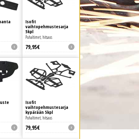
panta
Isofit
vaihtopehmustesarja
5kpl
Puhaltimet, hitsaus
79
,
95
€
muste
Isofit
vaihtopehmustesarja
kypärään 5kpl
Puhaltimet, hitsaus
79
,
95
€