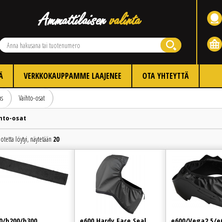
Ä
VERKKOKAUPPAMME LAAJENEE
OTA YHTEYTTÄ
us
Vaihto-osat
hto-osat
otetta löytyi, näytetään
20
Edellinen
Seuraava
0/b200/b300
e600 Hardy Face Seal
e600/Vega2.5/e