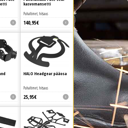
etti
kasvomansetti
Puhaltimet, hitsaus
140
,
95
€
and
HALO Headgear pääosa
Puhaltimet, hitsaus
25
,
95
€