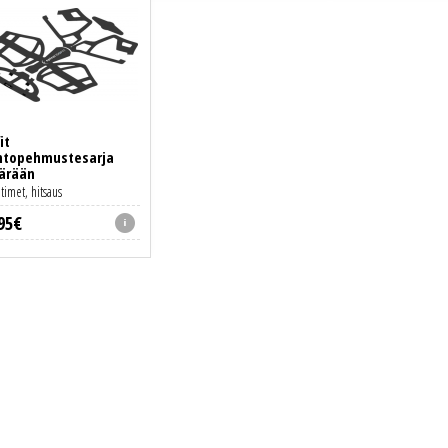
it
htopehmustesarja
ärään
timet, hitsaus
95
€