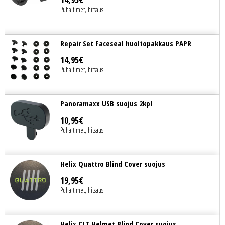
Puhaltimet, hitsaus
Repair Set Faceseal huoltopakkaus PAPR
14
,
95
€
Puhaltimet, hitsaus
Panoramaxx USB suojus 2kpl
10
,
95
€
Puhaltimet, hitsaus
Helix Quattro Blind Cover suojus
19
,
95
€
Puhaltimet, hitsaus
Helix CLT Helmet Blind Cover suojus