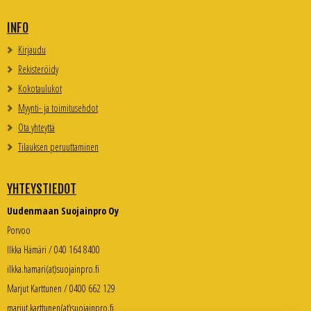
INFO
Kirjaudu
Rekisteröidy
Kokotaulukot
Myynti- ja toimitusehdot
Ota yhteyttä
Tilauksen peruuttaminen
YHTEYSTIEDOT
Uudenmaan Suojainpro Oy
Porvoo
Ilkka Hämäri / 040 164 8400
ilkka.hamari(at)suojainpro.fi
Marjut Karttunen / 0400 662 129
marjut.karttunen(at)suojainpro.fi