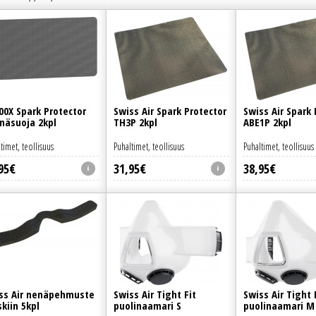
00X Spark Protector
Swiss Air Spark Protector
Swiss Air Spark 
inäsuoja 2kpl
TH3P 2kpl
ABE1P 2kpl
timet, teollisuus
Puhaltimet, teollisuus
Puhaltimet, teollisuus
95
€
31
,
95
€
38
,
95
€
ss Air nenäpehmuste
Swiss Air Tight Fit
Swiss Air Tight 
kiin 5kpl
puolinaamari S
puolinaamari M