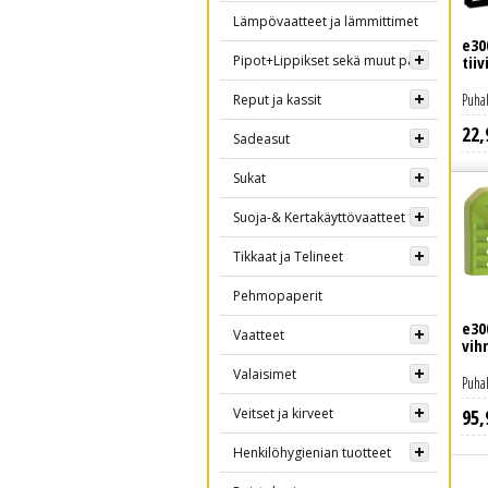
Lämpövaatteet ja lämmittimet
e30
Pipot+Lippikset sekä muut päähineet
tiiv
Puhal
Reput ja kassit
22
,
Lue lisää
Sadeasut
Sukat
Suoja-& Kertakäyttövaatteet
Tikkaat ja Telineet
Pehmopaperit
e30
Vaatteet
vih
Valaisimet
Puhal
Veitset ja kirveet
95
,
Lue lisää
Henkilöhygienian tuotteet