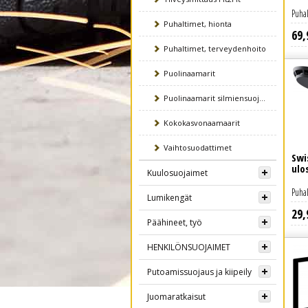
Puhal
Puhaltimet, hionta
69
,
Lue lisää
Puhaltimet, terveydenhoito
Puolinaamarit
Puolinaamarit silmiensuojaimel
Kokokasvonaamaarit
Vaihtosuodattimet
Swi
ulo
Kuulosuojaimet
Puhal
Lumikengät
29
,
Lue lisää
Päähineet, työ
HENKILÖNSUOJAIMET
Putoamissuojaus ja kiipeily
Juomaratkaisut