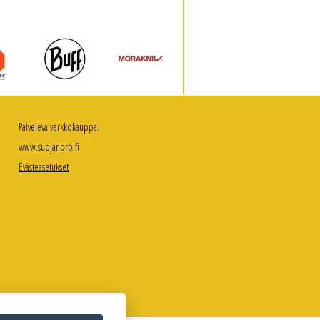
Palveleva verkkokauppa:
www.suojanpro.fi
Evästeasetukset