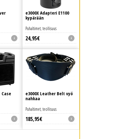
ver
e3000X Adapteri E1100
kypärään
Puhaltimet, teollisuus
24
,
95
€
p Case
e3000X Leather Belt vyö
nahkaa
Puhaltimet, teollisuus
185
,
95
€