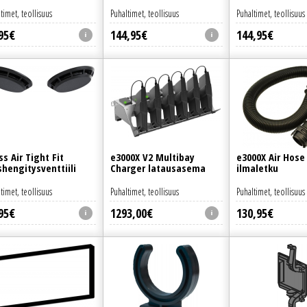
timet, teollisuus
Puhaltimet, teollisuus
Puhaltimet, teollisuus
95
€
144
,
95
€
144
,
95
€
ss Air Tight Fit
e3000X V2 Multibay
e3000X Air Hose
shengitysventtiili
Charger latausasema
ilmaletku
timet, teollisuus
Puhaltimet, teollisuus
Puhaltimet, teollisuus
95
€
1293
,
00
€
130
,
95
€