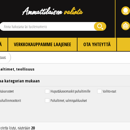
Ä
VERKKOKAUPPAMME LAAJENEE
OTA YHTEYTTÄ
isuus
altimet, teollisuus
aa kategorian mukaan
isävarusteet
Huput&kasvomaskit puhaltimille
Vaihto-osat
uhallinmoottorit
Puhaltimet, valmispakkaukset
otetta löytyi, näytetään
20
Edellinen
Seuraava