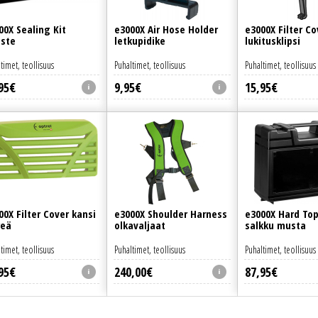
00X Sealing Kit
e3000X Air Hose Holder
e3000X Filter Co
iste
letkupidike
lukitusklipsi
timet, teollisuus
Puhaltimet, teollisuus
Puhaltimet, teollisuus
95
€
9
,
95
€
15
,
95
€
00X Filter Cover kansi
e3000X Shoulder Harness
e3000X Hard To
reä
olkavaljaat
salkku musta
timet, teollisuus
Puhaltimet, teollisuus
Puhaltimet, teollisuus
95
€
240
,
00
€
87
,
95
€