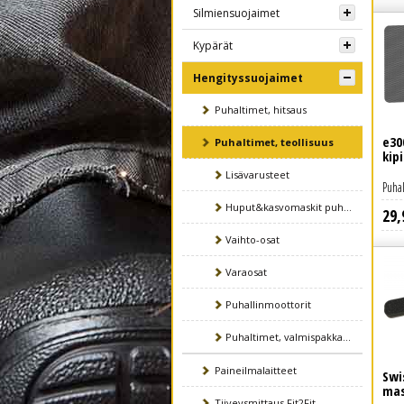
Silmiensuojaimet
Kypärät
Hengityssuojaimet
Puhaltimet, hitsaus
e30
Puhaltimet, teollisuus
kip
Lisävarusteet
Puhal
Huput&kasvomaskit puhaltimille
29
,
Lue lisää
Vaihto-osat
Varaosat
Puhallinmoottorit
Puhaltimet, valmispakkaukset
Paineilmalaitteet
Swi
mas
Tiiveysmittaus Fit2Fit