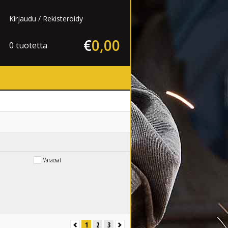
Kirjaudu
Rekisteröidy
€
0
,
00
0 tuotetta
Varaosat
1
2
3