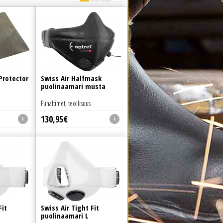
Protector
Swiss Air Halfmask
puolinaamari musta
Puhaltimet, teollisuus
130
,
95
€
Fit
Swiss Air Tight Fit
puolinaamari L