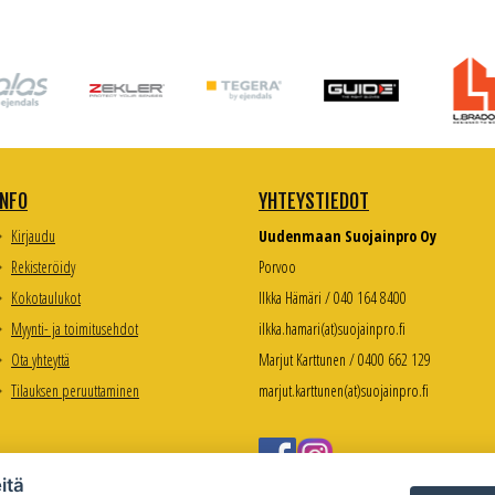
INFO
YHTEYSTIEDOT
Kirjaudu
Uudenmaan Suojainpro Oy
Rekisteröidy
Porvoo
Kokotaulukot
Ilkka Hämäri / 040 164 8400
Myynti- ja toimitusehdot
ilkka.hamari(at)suojainpro.fi
Ota yhteyttä
Marjut Karttunen / 0400 662 129
Tilauksen peruuttaminen
marjut.karttunen(at)suojainpro.fi
itä