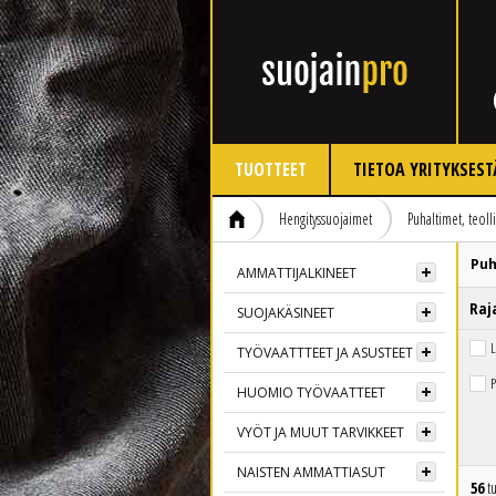
TUOTTEET
TIETOA YRITYKSEST
Hengityssuojaimet
Puhaltimet, teoll
Puh
AMMATTIJALKINEET
Raj
SUOJAKÄSINEET
L
TYÖVAATTTEET JA ASUSTEET
P
HUOMIO TYÖVAATTEET
VYÖT JA MUUT TARVIKKEET
NAISTEN AMMATTIASUT
56
tu