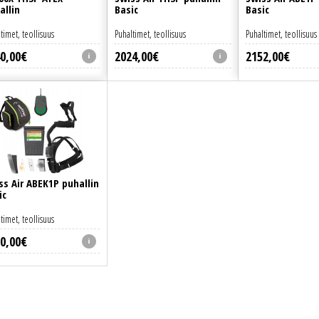
allin
Basic
Basic
timet, teollisuus
Puhaltimet, teollisuus
Puhaltimet, teollisuus
0
,
00
€
2024
,
00
€
2152
,
00
€
ss Air ABEK1P puhallin
ic
timet, teollisuus
0
,
00
€