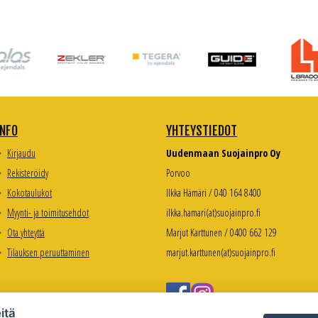
INFO
YHTEYSTIEDOT
Kirjaudu
Uudenmaan Suojainpro Oy
Rekisteröidy
Porvoo
Kokotaulukot
Ilkka Hämäri / 040 164 8400
Myynti- ja toimitusehdot
ilkka.hamari(at)suojainpro.fi
Ota yhteyttä
Marjut Karttunen / 0400 662 129
Tilauksen peruuttaminen
marjut.karttunen(at)suojainpro.fi
itä