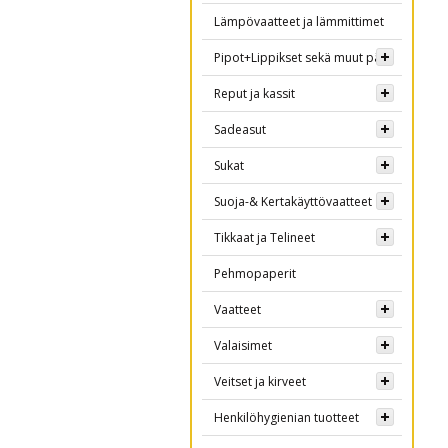
Lämpövaatteet ja lämmittimet
Pipot+Lippikset sekä muut päähineet
Reput ja kassit
Sadeasut
Sukat
Suoja-& Kertakäyttövaatteet
Tikkaat ja Telineet
Pehmopaperit
Vaatteet
Valaisimet
Veitset ja kirveet
Henkilöhygienian tuotteet