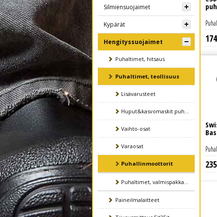
puh
Silmiensuojaimet
Puhal
Kypärät
174
Lue lisää
Hengityssuojaimet
Puhaltimet, hitsaus
Puhaltimet, teollisuus
Lisävarusteet
Huput&kasvomaskit puhaltimille
Swi
Vaihto-osat
Bas
Varaosat
Puhal
235
Puhallinmoottorit
Puhaltimet, valmispakkaukset
Paineilmalaitteet