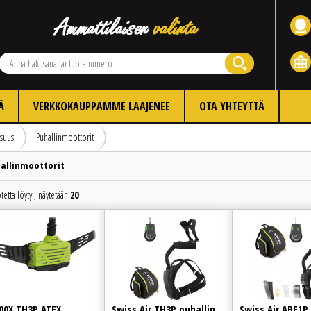
Ä
VERKKOKAUPPAMME LAAJENEE
OTA YHTEYTTÄ
isuus
Puhallinmoottorit
allinmoottorit
tetta löytyi, näytetään
20
Edellinen
Seuraava
00X TH3P ATEX
Swiss Air TH3P puhallin
Swiss Air ABE1P