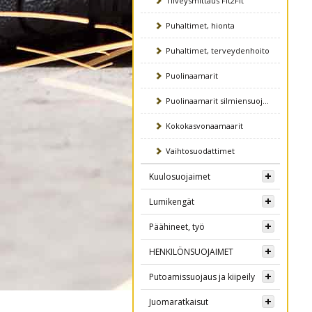
Tiiveysmittaus Fit2Fit
Puhaltimet, hionta
Puhaltimet, terveydenhoito
Puolinaamarit
Puolinaamarit silmiensuojaimel
Kokokasvonaamaarit
Vaihtosuodattimet
Kuulosuojaimet
Lumikengät
Päähineet, työ
HENKILÖNSUOJAIMET
Putoamissuojaus ja kiipeily
Juomaratkaisut