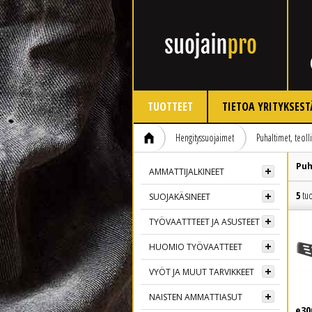
TUOTTEET
TIETOA YRITYKSEST
Hengityssuojaimet
Puhaltimet, teoll
Puh
AMMATTIJALKINEET
5
tuo
SUOJAKÄSINEET
TYÖVAATTTEET JA ASUSTEET
HUOMIO TYÖVAATTEET
VYÖT JA MUUT TARVIKKEET
NAISTEN AMMATTIASUT
e30