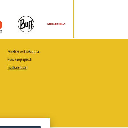
Palveleva verkkokauppa:
www.suojanpro.fi
Evästeasetukset