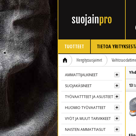
TUOTTEET
TIETOA YRITYKSEST
Hengityssuojaimet
Vaihtosuodattime
Yhd
AMMATTIJALKINEET
13
tu
SUOJAKÄSINEET
TYÖVAATTTEET JA ASUSTEET
HUOMIO TYÖVAATTEET
VYÖT JA MUUT TARVIKKEET
NAISTEN AMMATTIASUT
Eli