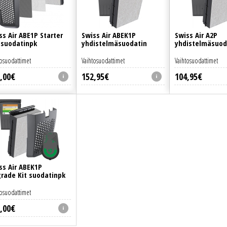
ss Air ABE1P Starter
Swiss Air ABEK1P
Swiss Air A2P
 suodatinpk
yhdistelmäsuodatin
yhdistelmäsuod
tosuodattimet
Vaihtosuodattimet
Vaihtosuodattimet
,
00
€
152
,
95
€
104
,
95
€
ss Air ABEK1P
rade Kit suodatinpk
tosuodattimet
,
00
€