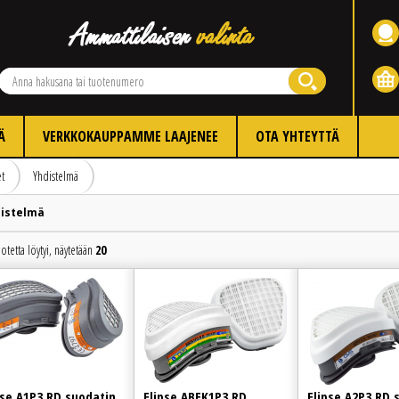
Ä
VERKKOKAUPPAMME LAAJENEE
OTA YHTEYTTÄ
t
Yhdistelmä
istelmä
otetta löytyi, näytetään
20
Edellinen
Seuraava
pse A1P3 RD suodatin
Elipse ABEK1P3 RD
Elipse A2P3 RD 