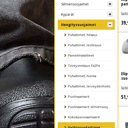
par
Silmiensuojaimet
Vaih
Kypärät
39
,
Lue lisää
Hengityssuojaimet
Puhaltimet, hitsaus
Puhaltimet, teollisuus
Paineilmalaitteet
Tiiveysmittaus Fit2Fit
Eli
Puhaltimet, hionta
suo
Puhaltimet, terveydenhoito
Vaih
51
,
Lue lisää
Puolinaamarit
Puolinaamarit silmiensuojaimel
Kokokasvonaamaarit
Vaihtosuodattimet