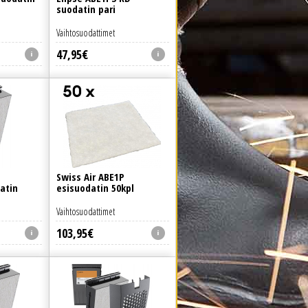
suodatin pari
Vaihtosuodattimet
47
,
95
€
Swiss Air ABE1P
atin
esisuodatin 50kpl
Vaihtosuodattimet
103
,
95
€