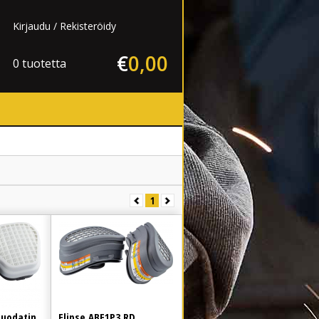
Kirjaudu
Rekisteröidy
€
0
,
00
0 tuotetta
1
suodatin
Elipse ABE1P3 RD