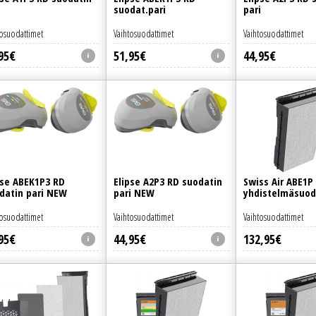
i
suodat.pari
pari
tosuodattimet
Vaihtosuodattimet
Vaihtosuodattimet
95
€
51
,
95
€
44
,
95
€
pse ABEK1P3 RD
Elipse A2P3 RD suodatin
Swiss Air ABE1P
datin pari NEW
pari NEW
yhdistelmäsuod
tosuodattimet
Vaihtosuodattimet
Vaihtosuodattimet
95
€
44
,
95
€
132
,
95
€