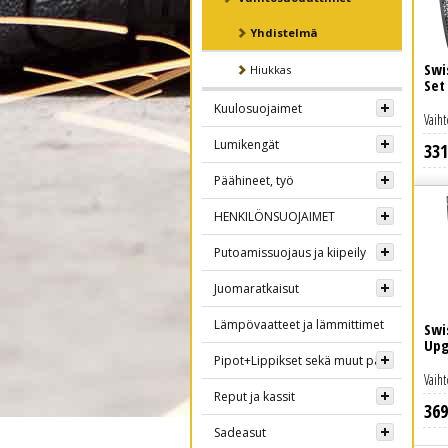
Yhdistelmä
Swi
Hiukkas
Set
Kuulosuojaimet
Vaih
Lumikengät
331
Lue lisää
Päähineet, työ
HENKILÖNSUOJAIMET
Putoamissuojaus ja kiipeily
Juomaratkaisut
Lämpövaatteet ja lämmittimet
Swi
Upg
Pipot+Lippikset sekä muut päähineet
Vaih
Reput ja kassit
369
Sadeasut