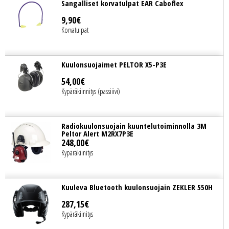
Sangalliset korvatulpat EAR Caboflex
9
,
90
€
Korvatulpat
Kuulonsuojaimet PELTOR X5-P3E
54
,
00
€
Kypäräkiinnitys (passiiivi)
Radiokuulonsuojain kuuntelutoiminnolla 3M
Peltor Alert M2RX7P3E
248
,
00
€
Kypäräkiinitys
Kuuleva Bluetooth kuulonsuojain ZEKLER 550H
287
,
15
€
Kypäräkiinitys