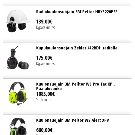
Radiokuulonsuojain 3M Peltor HRXS220P3E
139
,
00
€
Kypäräkiinitys
Kupukuulonsuojain Zekler 412RDH radiolla
175
,
00
€
Kypäräkiinitys
Kuulonsuojain 3M Pelltor WS Pro Tac XPI,
Päälakisanka
1085
,
00
€
Sankamalli
Kuulonsuojain 3M Peltor WS Alert XPV
660
,
00
€