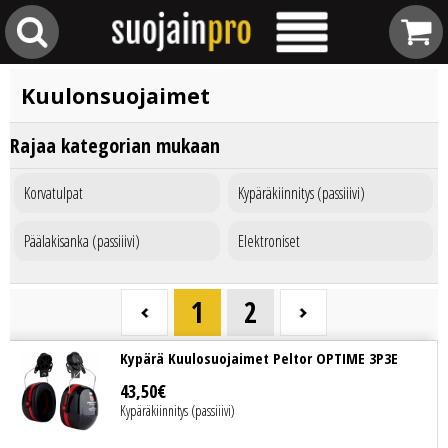
Kuulonsuojaimet
Rajaa kategorian mukaan
Korvatulpat
Kypäräkiinnitys (passiiivi)
Päälakisanka (passiiivi)
Elektroniset
1
2
Kypärä Kuulosuojaimet Peltor OPTIME 3P3E
43
,
50
€
Kypäräkiinnitys (passiiivi)