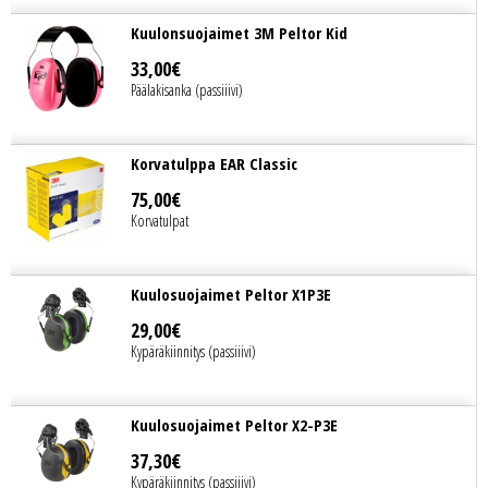
Kuulonsuojaimet 3M Peltor Kid
33
,
00
€
Päälakisanka (passiiivi)
Korvatulppa EAR Classic
75
,
00
€
Korvatulpat
Kuulosuojaimet Peltor X1P3E
29
,
00
€
Kypäräkiinnitys (passiiivi)
Kuulosuojaimet Peltor X2-P3E
37
,
30
€
Kypäräkiinnitys (passiiivi)