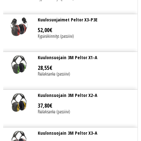
Kuulosuojaimet Peltor X3-P3E
52
,
00
€
Kypäräkiinnitys (passiiivi)
Kuulonsuojain 3M Peltor X1-A
28
,
55
€
Päälakisanka (passiiivi)
Kuulonsuojain 3M Peltor X2-A
37
,
80
€
Päälakisanka (passiiivi)
Kuulonsuojain 3M Peltor X3-A