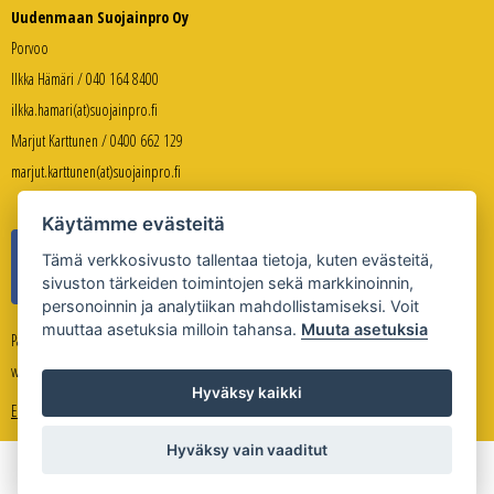
Uudenmaan Suojainpro Oy
Porvoo
Ilkka Hämäri / 040 164 8400
ilkka.hamari(at)suojainpro.fi
Marjut Karttunen / 0400 662 129
marjut.karttunen(at)suojainpro.fi
Käytämme evästeitä
Tämä verkkosivusto tallentaa tietoja, kuten evästeitä,
sivuston tärkeiden toimintojen sekä markkinoinnin,
personoinnin ja analytiikan mahdollistamiseksi. Voit
muuttaa asetuksia milloin tahansa.
Muuta asetuksia
Palveleva verkkokauppa:
www.suojanpro.fi
Hyväksy kaikki
Evästeasetukset
Hyväksy vain vaaditut
Copyright © Uudenmaan Suojainpro Oy 2026
Sivuston toteutus
Whitestone Oy