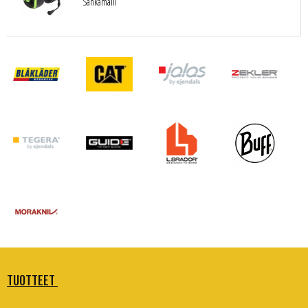
Sankamalli
TUOTTEET