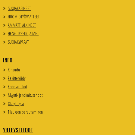
SUOJAKÄSINEET
HUOMIOTYÖVAATTEET
AMMATTIJALKINEET
HENGITYSSUOJAIMET
SUOJAKYPÄRÄT
INFO
Kirjaudu
Rekisteröidy
Kokotaulukot
Myynti- ja toimitusehdot
Ota yhteyttä
Tilauksen peruuttaminen
YHTEYSTIEDOT