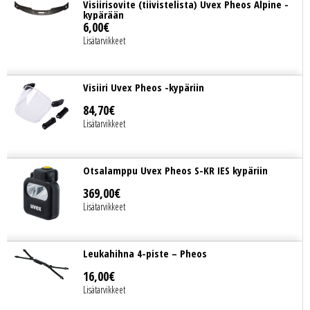
Visiirisovite (tiivistelista) Uvex Pheos Alpine -
kypärään
6
,
00
€
Lisätarvikkeet
Visiiri Uvex Pheos -kypäriin
84
,
70
€
Lisätarvikkeet
Otsalamppu Uvex Pheos S-KR IES kypäriin
369
,
00
€
Lisätarvikkeet
Leukahihna 4-piste – Pheos
16
,
00
€
Lisätarvikkeet