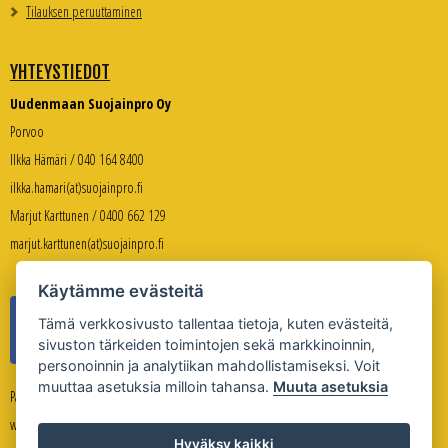
Tilauksen peruuttaminen
YHTEYSTIEDOT
Uudenmaan Suojainpro Oy
Porvoo
Ilkka Hämäri / 040 164 8400
ilkka.hamari(at)suojainpro.fi
Marjut Karttunen / 0400 662 129
marjut.karttunen(at)suojainpro.fi
Käytämme evästeitä
Tämä verkkosivusto tallentaa tietoja, kuten evästeitä,
sivuston tärkeiden toimintojen sekä markkinoinnin,
personoinnin ja analytiikan mahdollistamiseksi. Voit
muuttaa asetuksia milloin tahansa.
Muuta asetuksia
Palveleva verkkokauppa:
www.suojanpro.fi
Hyväksy kaikki