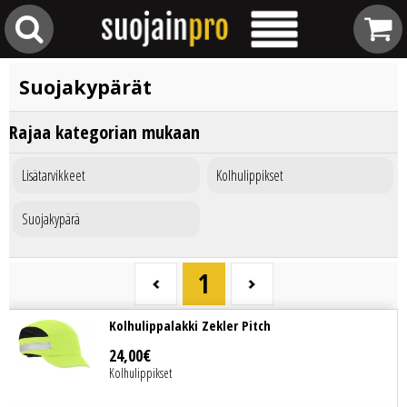
Suojakypärät
Rajaa kategorian mukaan
Lisätarvikkeet
Kolhulippikset
Suojakypärä
1
Kolhulippalakki Zekler Pitch
24
,
00
€
Kolhulippikset