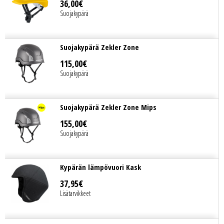
36
,
00
€
Suojakypärä
Suojakypärä Zekler Zone
115
,
00
€
Suojakypärä
Suojakypärä Zekler Zone Mips
155
,
00
€
Suojakypärä
Kypärän lämpövuori Kask
37
,
95
€
Lisätarvikkeet