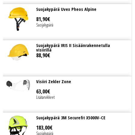
Suojakypärä Uvex Pheos Alpine
81
,
90
€
Suojakypärä
Suojakypärä IRIS II Sisäänrakennetulla
visiirillä
88
,
90
€
Visiiri Zekler Zone
63
,
00
€
Lisätarvikkeet
Suojakypärä 3M Securefit X5000V-CE
183
,
00
€
Suojakypärä