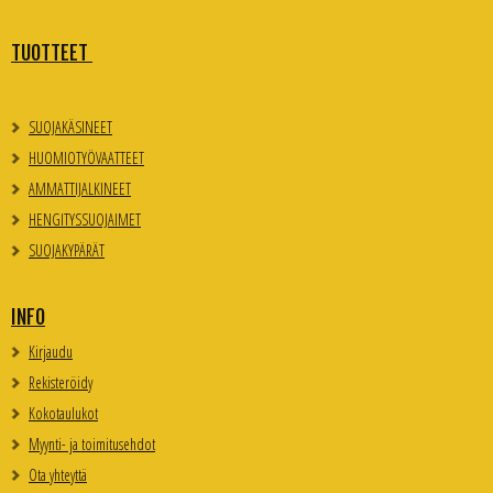
TUOTTEET
SUOJAKÄSINEET
HUOMIOTYÖVAATTEET
AMMATTIJALKINEET
HENGITYSSUOJAIMET
SUOJAKYPÄRÄT
INFO
Kirjaudu
Rekisteröidy
Kokotaulukot
Myynti- ja toimitusehdot
Ota yhteyttä