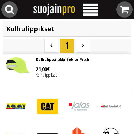
Kolhulippikset
1
Kolhulippalakki Zekler Pitch
24
,
00
€
Kolhulippikset