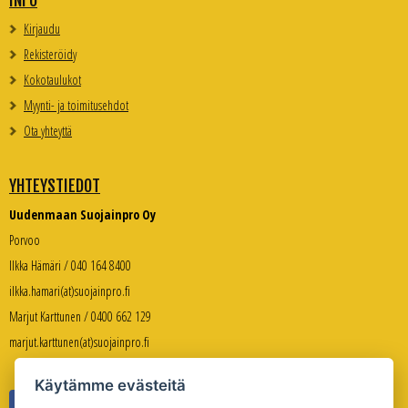
INFO
Kirjaudu
Rekisteröidy
Kokotaulukot
Myynti- ja toimitusehdot
Ota yhteyttä
YHTEYSTIEDOT
Uudenmaan Suojainpro Oy
Porvoo
Ilkka Hämäri / 040 164 8400
ilkka.hamari(at)suojainpro.fi
Marjut Karttunen / 0400 662 129
marjut.karttunen(at)suojainpro.fi
Käytämme evästeitä