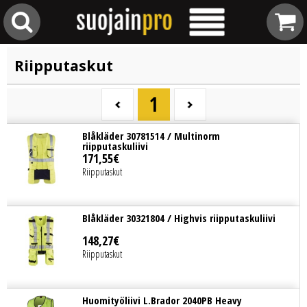
Riipputaskut
1
Blåkläder 30781514 / Multinorm
riipputaskuliivi
171
,
55
€
Riipputaskut
Blåkläder 30321804 / Highvis riipputaskuliivi
148
,
27
€
Riipputaskut
Huomityöliivi L.Brador 2040PB Heavy