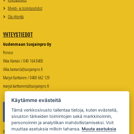
Myynti- ja toimitusehdot
Ota yhteyttä
YHTEYSTIEDOT
Uudenmaan Suojainpro Oy
Porvoo
Ilkka Hämäri / 040 164 8400
ilkka.hamari(at)suojainpro.fi
Marjut Karttunen / 0400 662 129
marjut.karttunen(at)suojainpro.fi
Käytämme evästeitä
Tämä verkkosivusto tallentaa tietoja, kuten evästeitä,
sivuston tärkeiden toimintojen sekä markkinoinnin,
personoinnin ja analytiikan mahdollistamiseksi. Voit
muuttaa asetuksia milloin tahansa.
Muuta asetuksia
Palveleva verkkokauppa: