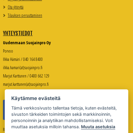
Ota yhteyttä
Tilauksen peruuttaminen
YHTEYSTIEDOT
Uudenmaan Suojainpro Oy
Porvoo
Ilkka Hämäri / 040 164 8400
ilkka.hamari(at)suojainpro.fi
Marjut Karttunen / 0400 662 129
marjut.karttunen(at)suojainpro.fi
Käytämme evästeitä
Tämä verkkosivusto tallentaa tietoja, kuten evästeitä,
sivuston tärkeiden toimintojen sekä markkinoinnin,
personoinnin ja analytiikan mahdollistamiseksi. Voit
muuttaa asetuksia milloin tahansa.
Muuta asetuksia
Palveleva verkkokauppa: