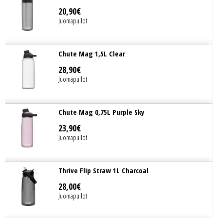
20
,
90
€
Juomapullot
Chute Mag 1,5L Clear
28
,
90
€
Juomapullot
Chute Mag 0,75L Purple Sky
23
,
90
€
Juomapullot
Thrive Flip Straw 1L Charcoal
28
,
00
€
Juomapullot