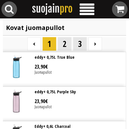
Kovat juomapullot
1
2
3
eddy+ 0,75L True Blue
23
,
90
€
Juomapullot
eddy+ 0,75L Purple Sky
23
,
90
€
Juomapullot
Eddy+ 0,6L Charcoal