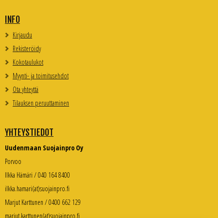
INFO
Kirjaudu
Rekisteröidy
Kokotaulukot
Myynti- ja toimitusehdot
Ota yhteyttä
Tilauksen peruuttaminen
YHTEYSTIEDOT
Uudenmaan Suojainpro Oy
Porvoo
Ilkka Hämäri / 040 164 8400
ilkka.hamari(at)suojainpro.fi
Marjut Karttunen / 0400 662 129
marjut.karttunen(at)suojainpro.fi