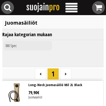
Juomasäiliöt
Rajaa kategorian mukaan
Mil Spec
1
Long-Neck juomasäiliö Mil 2L Black
79
,
90
€
Juomasäiliöt