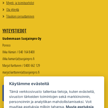
Myynti- ja toimitusehdot
Ota yhteyttä
Tilauksen peruuttaminen
YHTEYSTIEDOT
Uudenmaan Suojainpro Oy
Porvoo
Ilkka Hämäri / 040 164 8400
ilkka.hamari(at)suojainpro.fi
Marjut Karttunen / 0400 662 129
marjut.karttunen(at)suojainpro.fi
Käytämme evästeitä
Tämä verkkosivusto tallentaa tietoja, kuten evästeitä,
sivuston tärkeiden toimintojen sekä markkinoinnin,
personoinnin ja analytiikan mahdollistamiseksi. Voit
muuttaa asetuksia milloin tahansa.
Muuta asetuksia