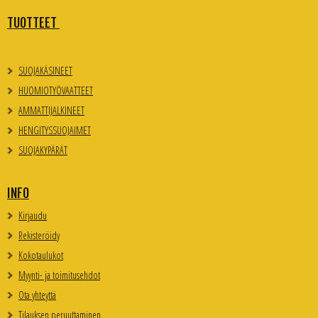
TUOTTEET
SUOJAKÄSINEET
HUOMIOTYÖVAATTEET
AMMATTIJALKINEET
HENGITYSSUOJAIMET
SUOJAKYPÄRÄT
INFO
Kirjaudu
Rekisteröidy
Kokotaulukot
Myynti- ja toimitusehdot
Ota yhteyttä
Tilauksen peruuttaminen