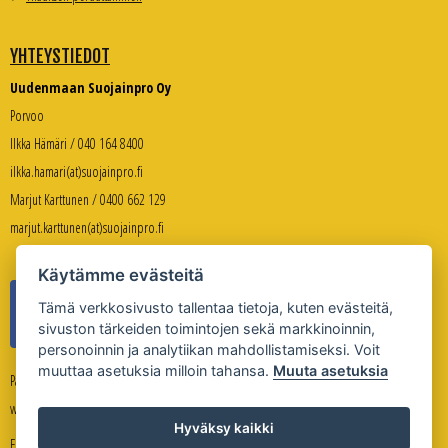
YHTEYSTIEDOT
Uudenmaan Suojainpro Oy
Porvoo
Ilkka Hämäri / 040 164 8400
ilkka.hamari(at)suojainpro.fi
Marjut Karttunen / 0400 662 129
marjut.karttunen(at)suojainpro.fi
Käytämme evästeitä
Tämä verkkosivusto tallentaa tietoja, kuten evästeitä,
sivuston tärkeiden toimintojen sekä markkinoinnin,
personoinnin ja analytiikan mahdollistamiseksi. Voit
muuttaa asetuksia milloin tahansa.
Muuta asetuksia
Palveleva verkkokauppa:
www.suojanpro.fi
Hyväksy kaikki
Evästeasetukset