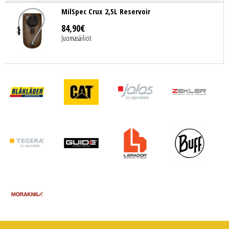
MilSpec Crux 2,5L Reservoir
84
,
90
€
Juomasäiliöt