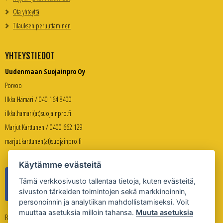
Ota yhteyttä
Tilauksen peruuttaminen
YHTEYSTIEDOT
Uudenmaan Suojainpro Oy
Porvoo
Ilkka Hämäri / 040 164 8400
ilkka.hamari(at)suojainpro.fi
Marjut Karttunen / 0400 662 129
marjut.karttunen(at)suojainpro.fi
Käytämme evästeitä
Tämä verkkosivusto tallentaa tietoja, kuten evästeitä,
sivuston tärkeiden toimintojen sekä markkinoinnin,
personoinnin ja analytiikan mahdollistamiseksi. Voit
muuttaa asetuksia milloin tahansa.
Muuta asetuksia
Palveleva verkkokauppa: