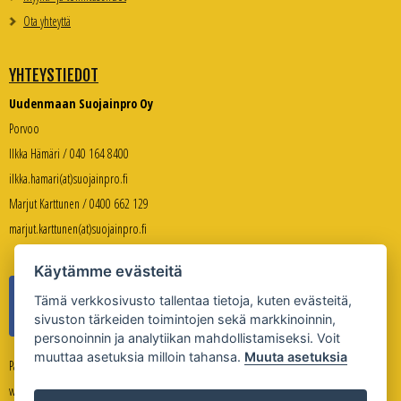
Ota yhteyttä
YHTEYSTIEDOT
Uudenmaan Suojainpro Oy
Porvoo
Ilkka Hämäri / 040 164 8400
ilkka.hamari(at)suojainpro.fi
Marjut Karttunen / 0400 662 129
marjut.karttunen(at)suojainpro.fi
Käytämme evästeitä
Tämä verkkosivusto tallentaa tietoja, kuten evästeitä,
sivuston tärkeiden toimintojen sekä markkinoinnin,
personoinnin ja analytiikan mahdollistamiseksi. Voit
muuttaa asetuksia milloin tahansa.
Muuta asetuksia
Palveleva verkkokauppa:
www.suojanpro.fi