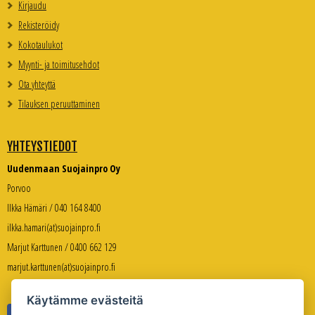
Kirjaudu
Rekisteröidy
Kokotaulukot
Myynti- ja toimitusehdot
Ota yhteyttä
Tilauksen peruuttaminen
YHTEYSTIEDOT
Uudenmaan Suojainpro Oy
Porvoo
Ilkka Hämäri / 040 164 8400
ilkka.hamari(at)suojainpro.fi
Marjut Karttunen / 0400 662 129
marjut.karttunen(at)suojainpro.fi
Käytämme evästeitä