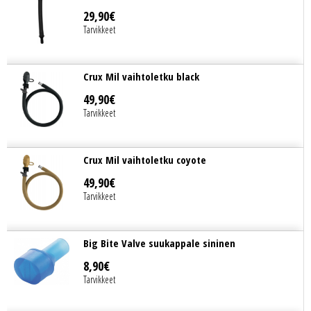
29
,
90
€
Tarvikkeet
Crux Mil vaihtoletku black
49
,
90
€
Tarvikkeet
Crux Mil vaihtoletku coyote
49
,
90
€
Tarvikkeet
Big Bite Valve suukappale sininen
8
,
90
€
Tarvikkeet