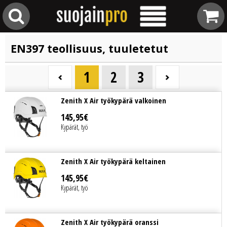
EN397 teollisuus, tuuletetut
1
2
3
Zenith X Air työkypärä valkoinen
145
,
95
€
Kypärät, työ
Zenith X Air työkypärä keltainen
145
,
95
€
Kypärät, työ
Zenith X Air työkypärä oranssi