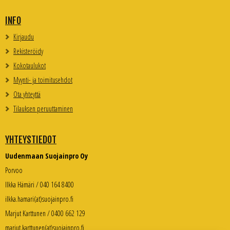
INFO
Kirjaudu
Rekisteröidy
Kokotaulukot
Myynti- ja toimitusehdot
Ota yhteyttä
Tilauksen peruuttaminen
YHTEYSTIEDOT
Uudenmaan Suojainpro Oy
Porvoo
Ilkka Hämäri / 040 164 8400
ilkka.hamari(at)suojainpro.fi
Marjut Karttunen / 0400 662 129
marjut.karttunen(at)suojainpro.fi