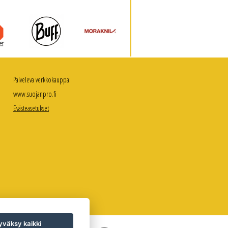
Palveleva verkkokauppa:
www.suojanpro.fi
Evästeasetukset
väksy kaikki