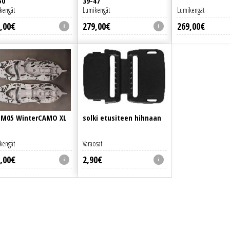
50
39-47
kengät
Lumikengät
Lumikengät
,
00
€
279
,
00
€
269
,
00
€
 M05 WinterCAMO XL
solki etusiteen hihnaan
kengät
Varaosat
,
00
€
2
,
90
€