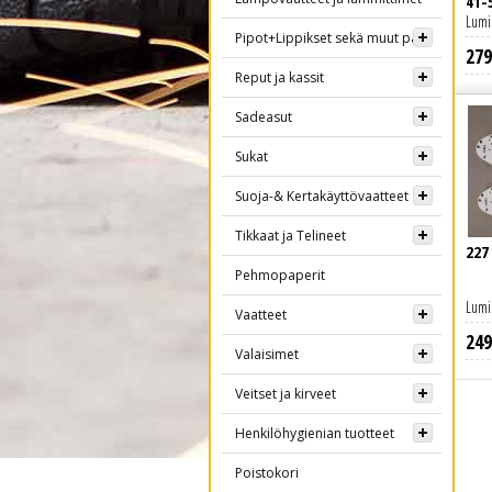
41-
Lumi
Pipot+Lippikset sekä muut päähineet
279
Lue lisää
Reput ja kassit
Sadeasut
Sukat
Suoja-& Kertakäyttövaatteet
Tikkaat ja Telineet
227
Pehmopaperit
Lumi
Vaatteet
249
Valaisimet
Veitset ja kirveet
Henkilöhygienian tuotteet
Poistokori