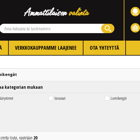
Ä
VERKKOKAUPPAMME LAAJENEE
OTA YHTEYTTÄ
mikengät
aa kategorian mukaan
äärystimet
Varaosat
Lumikengät
otetta löytyi, näytetään
20
Edellinen
Seuraava