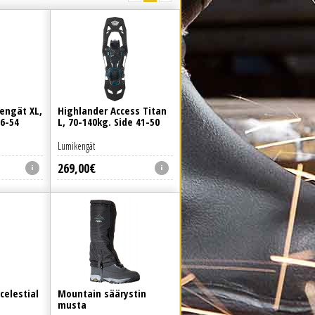
engät XL,
Highlander Access Titan
36-54
L, 70-140kg. Side 41-50
Lumikengät
269
,
00
€
celestial
Mountain säärystin
musta