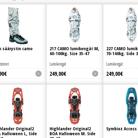
k säärystin camo
217 CAMO lumikengät M,
227 CAMO lumik
40-100kg. Size 35-47
70-140kg. Side 
stimet
Lumikengät
Lumikengät
90
€
249
,
00
€
249
,
00
€
hlander Original2
Highlander Original2
Symbioz Access 
 Halloween L, Side
BOA Halloween M. Side