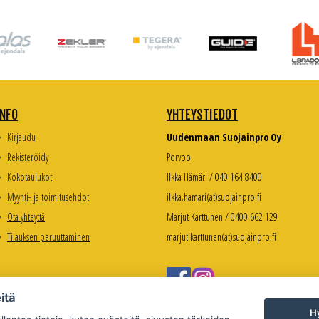
INFO
YHTEYSTIEDOT
Kirjaudu
Uudenmaan Suojainpro Oy
Rekisteröidy
Porvoo
Kokotaulukot
Ilkka Hämäri / 040 164 8400
Myynti- ja toimitusehdot
ilkka.hamari(at)suojainpro.fi
Ota yhteyttä
Marjut Karttunen / 0400 662 129
Tilauksen peruuttaminen
marjut.karttunen(at)suojainpro.fi
itä
Hy