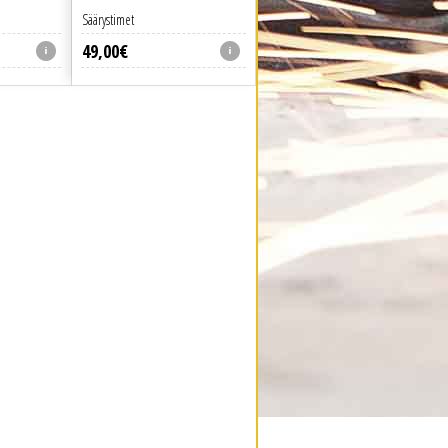
Säärystimet
49
,
00
€