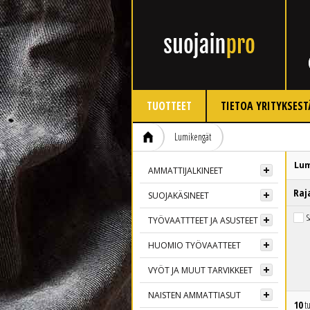
TUOTTEET
TIETOA YRITYKSEST
Lumikengät
Lu
AMMATTIJALKINEET
Raj
SUOJAKÄSINEET
S
TYÖVAATTTEET JA ASUSTEET
HUOMIO TYÖVAATTEET
VYÖT JA MUUT TARVIKKEET
NAISTEN AMMATTIASUT
10
tu