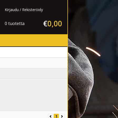
Kirjaudu
Rekisteröidy
€
0
,
00
0 tuotetta
1