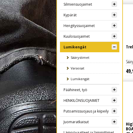
Silmiensuojaimet
Kypärät
Hengityssuojaimet
Kuulosuojaimet
Tre
Lumikengät
Säärystimet
Sääry
Varaosat
49
,
Lue lisää
Lumikengät
Päähineet, työ
HENKILÖNSUOJAIMET
Putoamissuojaus ja kiipeily
Juomaratkaisut
Hig
BOA
Lämpövaatteet ja lämmittimet