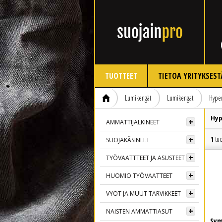
TUOTTEET
TIETOA YRITYKSEST
Lumikengät
Lumikengät
Hype
Hyp
AMMATTIJALKINEET
1
tuo
SUOJAKÄSINEET
TYÖVAATTTEET JA ASUSTEET
HUOMIO TYÖVAATTEET
VYÖT JA MUUT TARVIKKEET
NAISTEN AMMATTIASUT
Sym