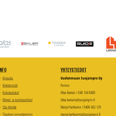
INFO
YHTEYSTIEDOT
Kirjaudu
Uudenmaan Suojainpro Oy
Rekisteröidy
Porvoo
Kokotaulukot
Ilkka Hämäri / 040 164 8400
Myynti- ja toimitusehdot
ilkka.hamari(at)suojainpro.fi
Ota yhteyttä
Marjut Karttunen / 0400 662 129
Tilauksen peruuttaminen
marjut.karttunen(at)suojainpro.fi