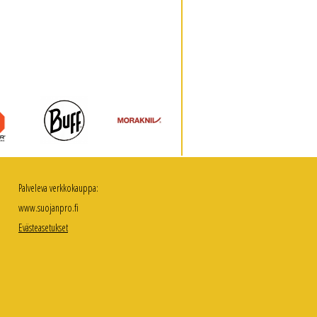
Palveleva verkkokauppa:
www.suojanpro.fi
Evästeasetukset