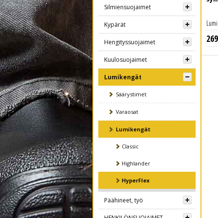
Silmiensuojaimet
Lumi
Kypärät
269
Hengityssuojaimet
Kuulosuojaimet
Lumikengät
Säärystimet
Varaosat
Lumikengät
Classic
Highlander
HyperFlex
Päähineet, työ
HENKILÖNSUOJAIMET