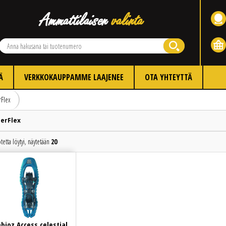
Ä
VERKKOKAUPPAMME LAAJENEE
OTA YHTEYTTÄ
rFlex
erFlex
tetta löytyi, näytetään
20
Edellinen
Seuraava
bioz Access celestial