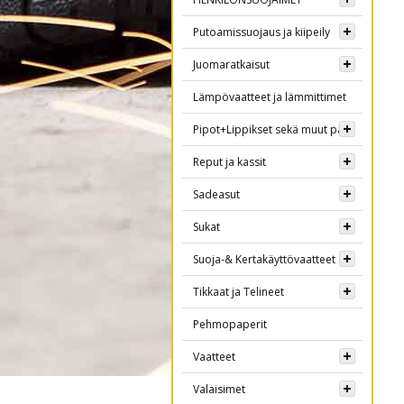
Putoamissuojaus ja kiipeily
Juomaratkaisut
Lämpövaatteet ja lämmittimet
Pipot+Lippikset sekä muut päähineet
Reput ja kassit
Sadeasut
Sukat
Suoja-& Kertakäyttövaatteet
Tikkaat ja Telineet
Pehmopaperit
Vaatteet
Valaisimet