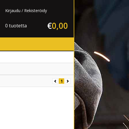
Kirjaudu
Rekisteröidy
€
0
,
00
0 tuotetta
1