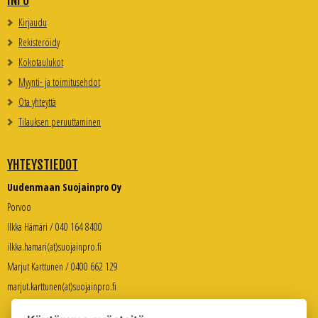
INFO
Kirjaudu
Rekisteröidy
Kokotaulukot
Myynti- ja toimitusehdot
Ota yhteyttä
Tilauksen peruuttaminen
YHTEYSTIEDOT
Uudenmaan Suojainpro Oy
Porvoo
Ilkka Hämäri / 040 164 8400
ilkka.hamari(at)suojainpro.fi
Marjut Karttunen / 0400 662 129
marjut.karttunen(at)suojainpro.fi