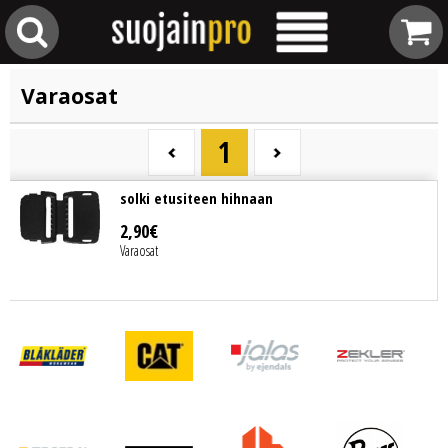
Varaosat
1
solki etusiteen hihnaan
2
,
90
€
Varaosat