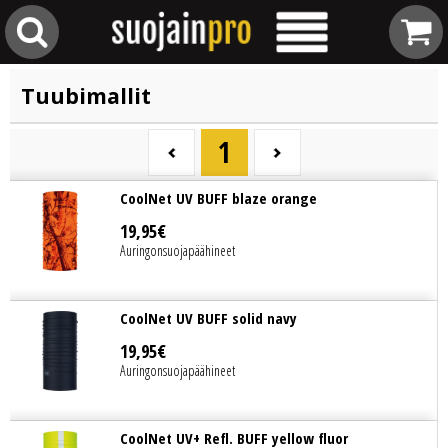
Tuubimallit
1
CoolNet UV BUFF blaze orange
19
,
95
€
Auringonsuojapäähineet
CoolNet UV BUFF solid navy
19
,
95
€
Auringonsuojapäähineet
CoolNet UV+ Refl. BUFF yellow fluor