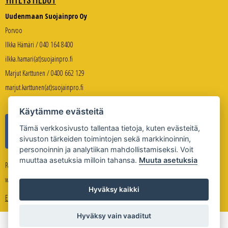
YHTEYSTIEDOT
Uudenmaan Suojainpro Oy
Porvoo
Ilkka Hämäri / 040 164 8400
ilkka.hamari(at)suojainpro.fi
Marjut Karttunen / 0400 662 129
marjut.karttunen(at)suojainpro.fi
Käytämme evästeitä
Tämä verkkosivusto tallentaa tietoja, kuten evästeitä,
sivuston tärkeiden toimintojen sekä markkinoinnin,
personoinnin ja analytiikan mahdollistamiseksi. Voit
muuttaa asetuksia milloin tahansa.
Muuta asetuksia
Palveleva verkkokauppa:
www.suojanpro.fi
Hyväksy kaikki
Evästeasetukset
Hyväksy vain vaaditut
Copyright © Uudenmaan Suojainpro Oy 2026