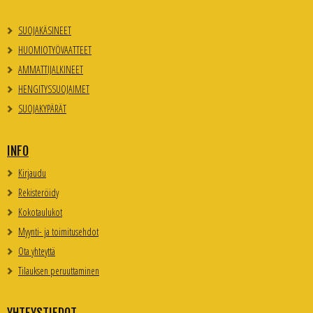
SUOJAKÄSINEET
HUOMIOTYÖVAATTEET
AMMATTIJALKINEET
HENGITYSSUOJAIMET
SUOJAKYPÄRÄT
INFO
Kirjaudu
Rekisteröidy
Kokotaulukot
Myynti- ja toimitusehdot
Ota yhteyttä
Tilauksen peruuttaminen