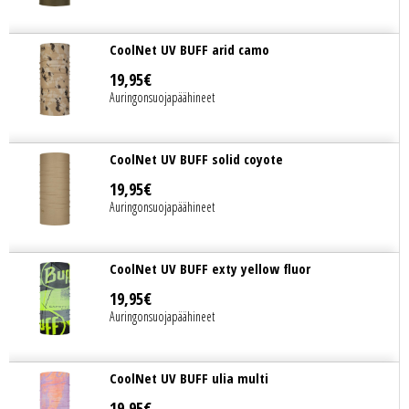
CoolNet UV BUFF arid camo
19
,
95
€
Auringonsuojapäähineet
CoolNet UV BUFF solid coyote
19
,
95
€
Auringonsuojapäähineet
CoolNet UV BUFF exty yellow fluor
19
,
95
€
Auringonsuojapäähineet
CoolNet UV BUFF ulia multi
19
,
95
€