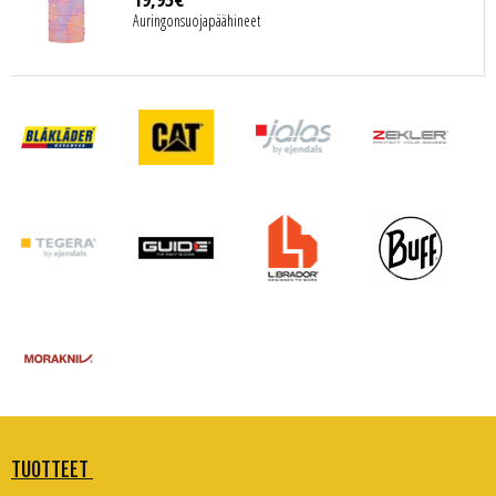
Auringonsuojapäähineet
TUOTTEET