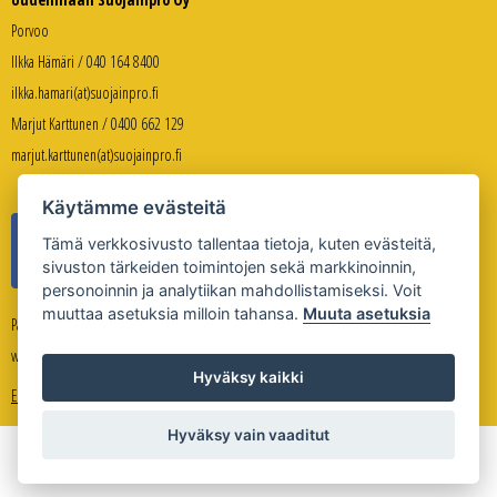
Porvoo
Ilkka Hämäri / 040 164 8400
ilkka.hamari(at)suojainpro.fi
Marjut Karttunen / 0400 662 129
marjut.karttunen(at)suojainpro.fi
Käytämme evästeitä
Tämä verkkosivusto tallentaa tietoja, kuten evästeitä,
sivuston tärkeiden toimintojen sekä markkinoinnin,
personoinnin ja analytiikan mahdollistamiseksi. Voit
muuttaa asetuksia milloin tahansa.
Muuta asetuksia
Palveleva verkkokauppa:
www.suojanpro.fi
Hyväksy kaikki
Evästeasetukset
Hyväksy vain vaaditut
Copyright © Uudenmaan Suojainpro Oy 2026
Sivuston toteutus
Whitestone Oy