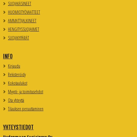
SUOJAKÄSINEET
HUOMIOTYÖVAATTEET
AMMATTIJALKINEET
HENGITYSSUOJAIMET
SUOJAKYPÄRÄT
INFO
Kirjaudu
Rekisteröidy
Kokotaulukot
Myynti- ja toimitusehdot
Ota yhteyttä
Tilauksen peruuttaminen
YHTEYSTIEDOT
Uudenmaan Suojainpro Oy