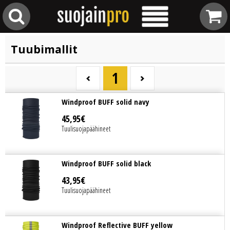
Tuubimallit
1
Windproof BUFF solid navy
45
,
95
€
Tuulisuojapäähineet
Windproof BUFF solid black
43
,
95
€
Tuulisuojapäähineet
Windproof Reflective BUFF yellow