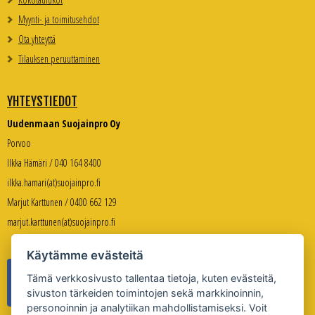
Myynti- ja toimitusehdot
Ota yhteyttä
Tilauksen peruuttaminen
YHTEYSTIEDOT
Uudenmaan Suojainpro Oy
Porvoo
Ilkka Hämäri / 040 164 8400
ilkka.hamari(at)suojainpro.fi
Marjut Karttunen / 0400 662 129
marjut.karttunen(at)suojainpro.fi
Käytämme evästeitä
Tämä verkkosivusto tallentaa tietoja, kuten evästeitä,
sivuston tärkeiden toimintojen sekä markkinoinnin,
personoinnin ja analytiikan mahdollistamiseksi. Voit