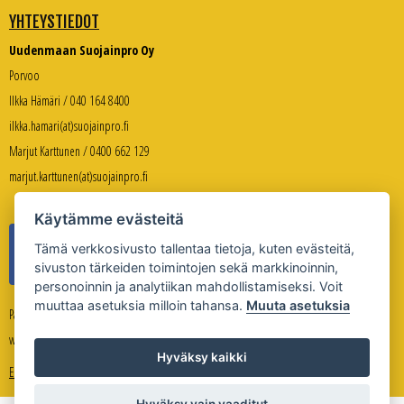
YHTEYSTIEDOT
Uudenmaan Suojainpro Oy
Porvoo
Ilkka Hämäri / 040 164 8400
ilkka.hamari(at)suojainpro.fi
Marjut Karttunen / 0400 662 129
marjut.karttunen(at)suojainpro.fi
Käytämme evästeitä
Tämä verkkosivusto tallentaa tietoja, kuten evästeitä,
sivuston tärkeiden toimintojen sekä markkinoinnin,
personoinnin ja analytiikan mahdollistamiseksi. Voit
muuttaa asetuksia milloin tahansa.
Muuta asetuksia
Palveleva verkkokauppa:
www.suojanpro.fi
Hyväksy kaikki
Evästeasetukset