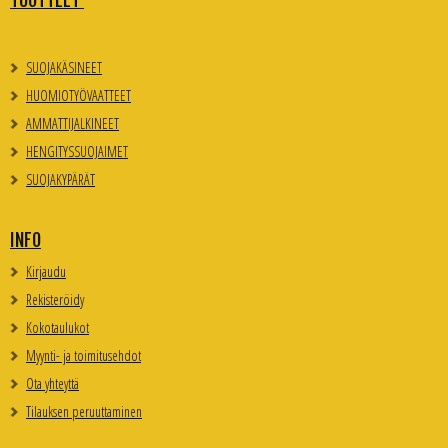
TUOTTEET
SUOJAKÄSINEET
HUOMIOTYÖVAATTEET
AMMATTIJALKINEET
HENGITYSSUOJAIMET
SUOJAKYPÄRÄT
INFO
Kirjaudu
Rekisteröidy
Kokotaulukot
Myynti- ja toimitusehdot
Ota yhteyttä
Tilauksen peruuttaminen