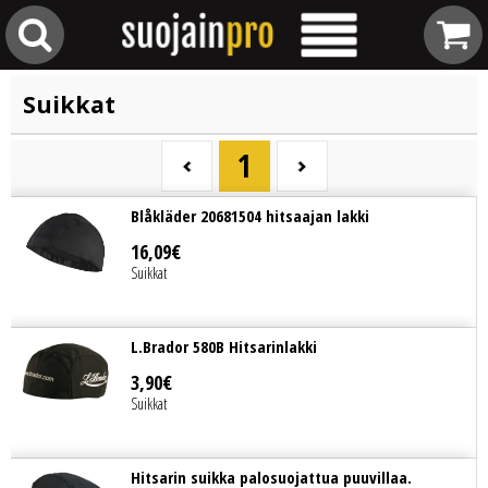
Suikkat
1
Blåkläder 20681504 hitsaajan lakki
16
,
09
€
Suikkat
L.Brador 580B Hitsarinlakki
3
,
90
€
Suikkat
Hitsarin suikka palosuojattua puuvillaa.