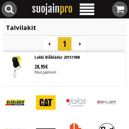
Talvilakit
1
Lakki Blåkläder 20151988
28
,
95
€
Muut päähineet