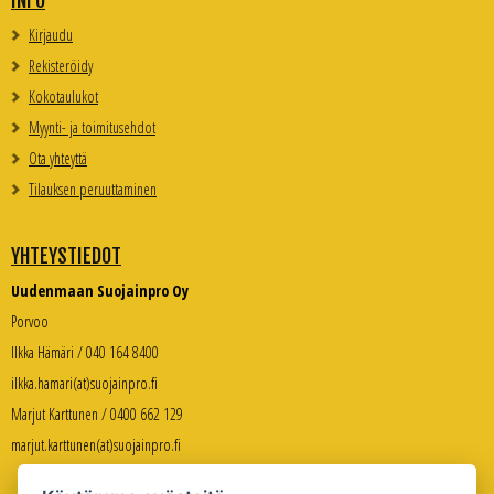
INFO
Kirjaudu
Rekisteröidy
Kokotaulukot
Myynti- ja toimitusehdot
Ota yhteyttä
Tilauksen peruuttaminen
YHTEYSTIEDOT
Uudenmaan Suojainpro Oy
Porvoo
Ilkka Hämäri / 040 164 8400
ilkka.hamari(at)suojainpro.fi
Marjut Karttunen / 0400 662 129
marjut.karttunen(at)suojainpro.fi