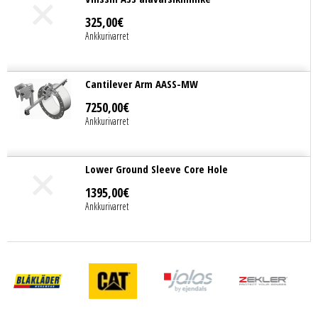
325
,
00
€
Ankkurivarret
Cantilever Arm AASS-MW
7250
,
00
€
Ankkurivarret
Lower Ground Sleeve Core Hole
1395
,
00
€
Ankkurivarret