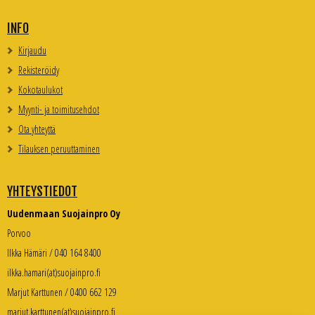
INFO
Kirjaudu
Rekisteröidy
Kokotaulukot
Myynti- ja toimitusehdot
Ota yhteyttä
Tilauksen peruuttaminen
YHTEYSTIEDOT
Uudenmaan Suojainpro Oy
Porvoo
Ilkka Hämäri / 040 164 8400
ilkka.hamari(at)suojainpro.fi
Marjut Karttunen / 0400 662 129
marjut.karttunen(at)suojainpro.fi