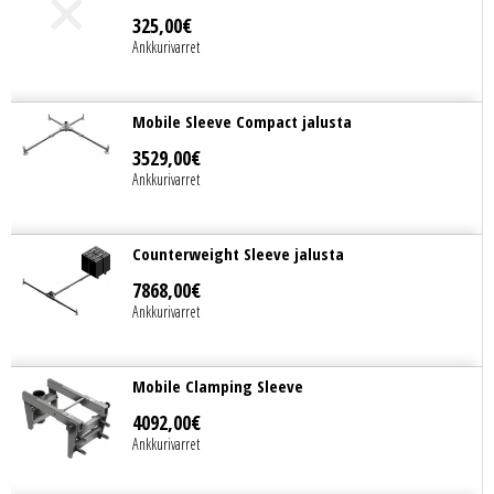
325
,
00
€
Ankkurivarret
Mobile Sleeve Compact jalusta
3529
,
00
€
Ankkurivarret
Counterweight Sleeve jalusta
7868
,
00
€
Ankkurivarret
Mobile Clamping Sleeve
4092
,
00
€
Ankkurivarret