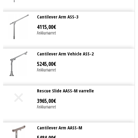
Cantilever Arm ASS-3
4115
,
00
€
Ankkurivarret
Cantilever Arm Vehicle ASS-2
5245
,
00
€
Ankkurivarret
Rescue Slide AASS-M varrelle
3965
,
00
€
Ankkurivarret
Cantilever Arm AASS-M
5484
,
00
€