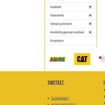
Vaatteet
Valaisimet
Veitset ja kirveet
Henkilöhygienian tuotteet
Poistokori
TUOTTEET
SUOJAKÄSINEET
HUOMIOTYÖVAATTEET