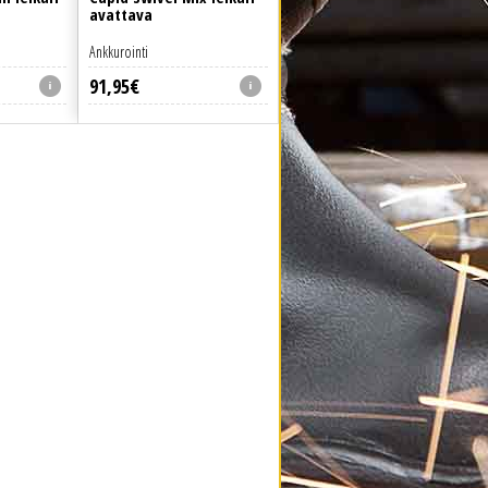
avattava
Ankkurointi
91
,
95
€