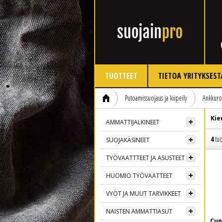
TUOTTEET
TIETOA YRITYKSEST
Putoamissuojaus ja kiipeily
Ankkuro
Kie
AMMATTIJALKINEET
4
tuo
SUOJAKÄSINEET
TYÖVAATTTEET JA ASUSTEET
HUOMIO TYÖVAATTEET
VYÖT JA MUUT TARVIKKEET
NAISTEN AMMATTIASUT
Cup