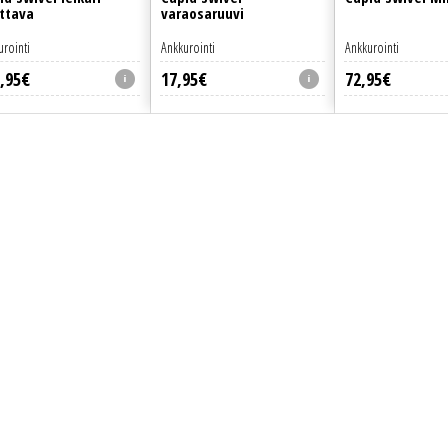
ttava
varaosaruuvi
urointi
Ankkurointi
Ankkurointi
,
95
€
17
,
95
€
72
,
95
€