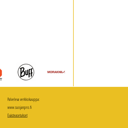
Palveleva verkkokauppa:
www.suojanpro.fi
Evästeasetukset