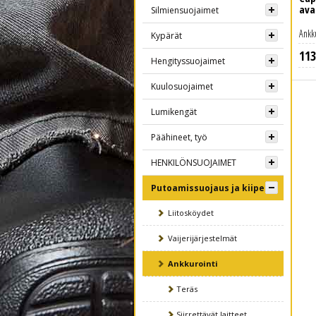
ava
Silmiensuojaimet
Ankk
Kypärät
113
Lue lisää
Hengityssuojaimet
Kuulosuojaimet
Lumikengät
Päähineet, työ
HENKILÖNSUOJAIMET
Putoamissuojaus ja kiipeily
Liitosköydet
Vaijerijärjestelmät
Ankkurointi
Teräs
Siirrettävät laitteet