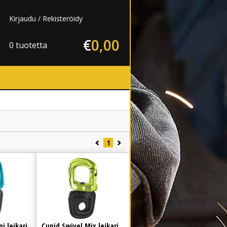
Kirjaudu
Rekisteröidy
€
0
,
00
0 tuotetta
1
i leikari
Cupid Swivel Mix leikari