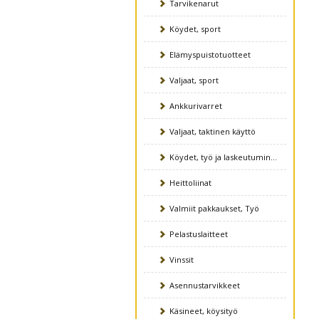
Tarvikenarut
Köydet, sport
Elämyspuistotuotteet
Valjaat, sport
Ankkurivarret
Valjaat, taktinen käyttö
Köydet, työ ja laskeutuminen
Heittoliinat
Valmiit pakkaukset, Työ
Pelastuslaitteet
Vinssit
Asennustarvikkeet
Käsineet, köysityö