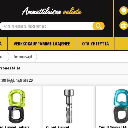
Ä
VERKKOKAUPPAMME LAAJENEE
OTA YHTEYTTÄ
inti
Kierronestäjät
rronestäjät
tetta löytyi, näytetään
20
Edellinen
Seuraava
id Swivel leikari
Cupid Swivel
Cupid Swivel Min