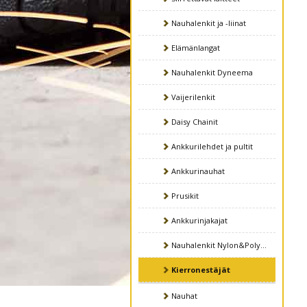
Nauhalenkit ja -liinat
Elämänlangat
Nauhalenkit Dyneema
Vaijerilenkit
Daisy Chainit
Ankkurilehdet ja pultit
Ankkurinauhat
Prusikit
Ankkurinjakajat
Nauhalenkit Nylon&Polyesteri
Kierronestäjät
Nauhat