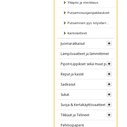
Ylläpito ja merkkaus
Putoamissuojainpakkaukset
Putoamisen pys. köysitarraimet
Kantolaitteet
Juomaratkaisut
Lämpövaatteet ja lämmittimet
Pipot+Lippikset sekä muut päähineet
Reput ja kassit
Sadeasut
Sukat
Suoja-& Kertakäyttövaatteet
Tikkaat ja Telineet
Pehmopaperit