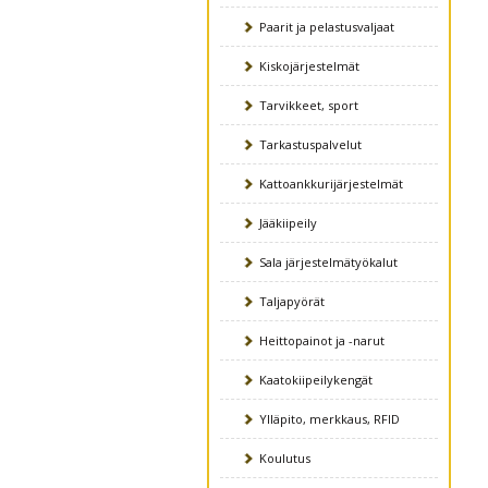
Paarit ja pelastusvaljaat
Kiskojärjestelmät
Tarvikkeet, sport
Tarkastuspalvelut
Kattoankkurijärjestelmät
Jääkiipeily
Sala järjestelmätyökalut
Taljapyörät
Heittopainot ja -narut
Kaatokiipeilykengät
Ylläpito, merkkaus, RFID
Koulutus