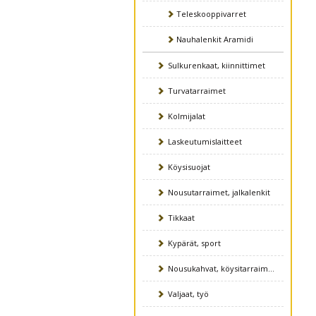
Teleskooppivarret
Nauhalenkit Aramidi
Sulkurenkaat, kiinnittimet
Turvatarraimet
Kolmijalat
Laskeutumislaitteet
Köysisuojat
Nousutarraimet, jalkalenkit
Tikkaat
Kypärät, sport
Nousukahvat, köysitarraimet
Valjaat, työ