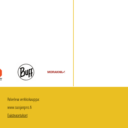
Palveleva verkkokauppa:
www.suojanpro.fi
Evästeasetukset