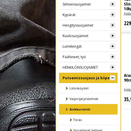
Sli
Silmiensuojaimet
10k
Ankk
Kypärät
229
Lue lisää
Hengityssuojaimet
Kuulosuojaimet
Lumikengät
Päähineet, työ
HENKILÖNSUOJAIMET
Ara
Putoamissuojaus ja kiipeily
90c
Liitosköydet
Ankk
35
,
Vaijerijärjestelmät
Ankkurointi
Teräs
Siirrettävät laitteet