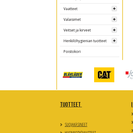
Vaatteet
Valaisimet
Veitset ja kirveet
Henkilöhygienian tuotteet
Poistokori
TUOTTEET
SUOJAKÄSINEET
HUOMIOTYÖVAATTEET