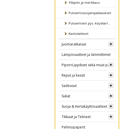
Ylläpito ja merkkaus
Putoamissuojainpakkaukset
Putoamisen pys. köysitarraimet
Kantolaitteet
Juomaratkaisut
Lämpövaatteet ja lämmittimet
Pipot+Lippikset sekä muut päähineet
Reput ja kassit
Sadeasut
Sukat
Suoja-& Kertakäyttövaatteet
Tikkaat ja Telineet
Pehmopaperit