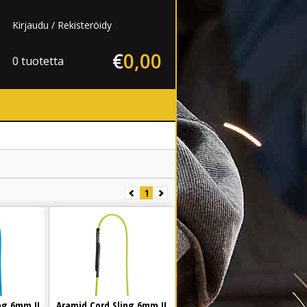
Kirjaudu
Rekisteröidy
€
0
,
00
0 tuotetta
1
ng 6mm II
Aramid Cord Sling 6mm II