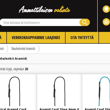
Ä
VERKKOKAUPPAMME LAAJENEE
OTA YHTEYTTÄ
inti
Nauhalenkit Aramidi
halenkit Aramidi
tetta löytyi, näytetään
20
Edellinen
Seuraava
tical Aramid Cord
Aramid Cord Sling 6mm II
Aramid Cord Sli