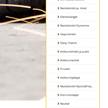
Nauhalenkit ja -liinat
Elämänlangat
Nauhalenkit Dyneema
Vaijerilenkit
Daisy Chainit
Ankkurilehdet ja pultit
Ankkurinauhat
Prusikit
Ankkurinjakajat
Nauhalenkit Nylon&Polyesteri
Kierronestäjät
Nauhat