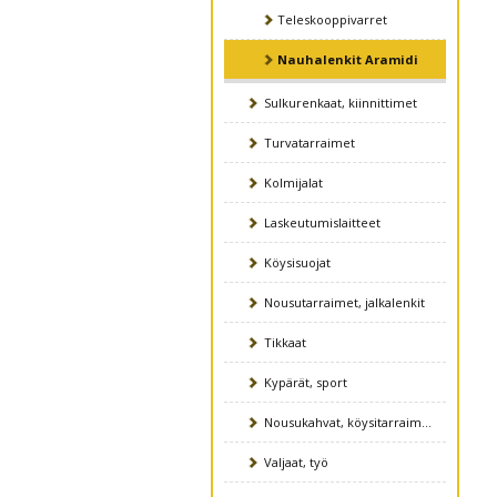
Teleskooppivarret
Nauhalenkit Aramidi
Sulkurenkaat, kiinnittimet
Turvatarraimet
Kolmijalat
Laskeutumislaitteet
Köysisuojat
Nousutarraimet, jalkalenkit
Tikkaat
Kypärät, sport
Nousukahvat, köysitarraimet
Valjaat, työ