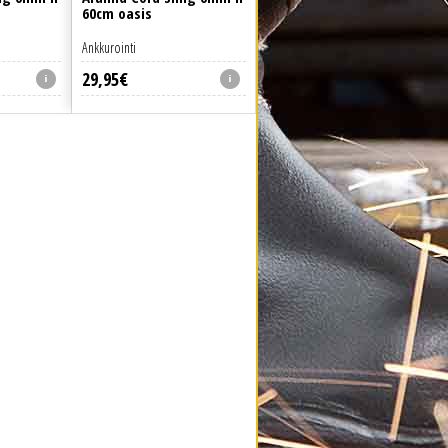
60cm oasis
Ankkurointi
29
,
95
€