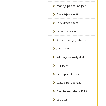
Paarit ja pelastusvaljaat
Kiskojärjestelmät
Tarvikkeet, sport
Tarkastuspalvelut
Kattoankkurijärjestelmät
Jääkiipeily
Sala järjestelmätyökalut
Taljapyörät
Heittopainot ja -narut
Kaatokiipeilykengät
Ylläpito, merkkaus, RFID
Koulutus