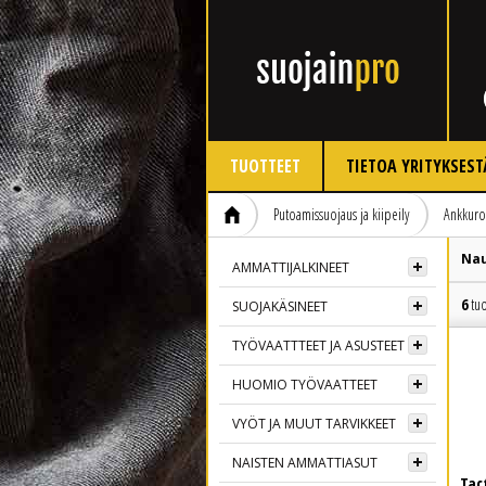
TUOTTEET
TIETOA YRITYKSEST
Putoamissuojaus ja kiipeily
Ankkuro
Nau
AMMATTIJALKINEET
6
tuo
SUOJAKÄSINEET
TYÖVAATTTEET JA ASUSTEET
HUOMIO TYÖVAATTEET
VYÖT JA MUUT TARVIKKEET
NAISTEN AMMATTIASUT
Tac