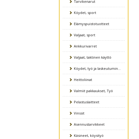
Tarvikenarut
Köydet, sport
Elämyspuistotuotteet
Valjaat, sport
Ankkurivarret
Valjaat, taktinen käyttö
Köydet, työ ja laskeutuminen
Heittoliinat
Valmiit pakkaukset, Työ
Pelastuslaitteet
Vinssit
Asennustarvikkeet
Käsineet, köysityö