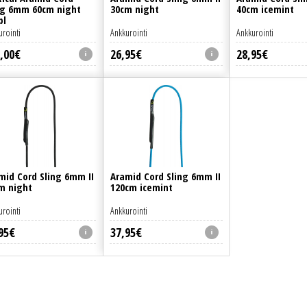
ng 6mm 60cm night
30cm night
40cm icemint
pl
urointi
Ankkurointi
Ankkurointi
,
00
€
26
,
95
€
28
,
95
€
mid Cord Sling 6mm II
Aramid Cord Sling 6mm II
m night
120cm icemint
urointi
Ankkurointi
95
€
37
,
95
€