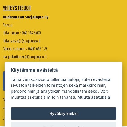
YHTEYSTIEDOT
Uudenmaan Suojainpro Oy
Porvoo
Ilkka Hämäri / 040 164 8400
ilkka.hamari(at)suojainpro.fi
Marjut Karttunen / 0400 662 129
marjut.karttunen(at)suojainpro.fi
Käytämme evästeitä
Tämä verkkosivusto tallentaa tietoja, kuten evästeitä,
sivuston tärkeiden toimintojen sekä markkinoinnin,
personoinnin ja analytiikan mahdollistamiseksi. Voit
muuttaa asetuksia milloin tahansa.
Muuta asetuksia
Palveleva verkkokauppa:
www.suojanpro.fi
Hyväksy kaikki
Evästeasetukset