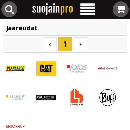
Jääraudat
1