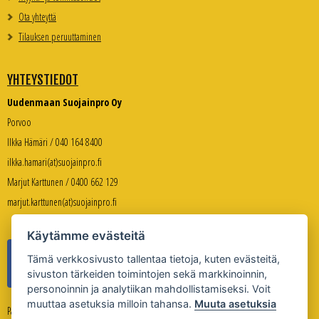
Ota yhteyttä
Tilauksen peruuttaminen
YHTEYSTIEDOT
Uudenmaan Suojainpro Oy
Porvoo
Ilkka Hämäri / 040 164 8400
ilkka.hamari(at)suojainpro.fi
Marjut Karttunen / 0400 662 129
marjut.karttunen(at)suojainpro.fi
Käytämme evästeitä
Tämä verkkosivusto tallentaa tietoja, kuten evästeitä,
sivuston tärkeiden toimintojen sekä markkinoinnin,
personoinnin ja analytiikan mahdollistamiseksi. Voit
muuttaa asetuksia milloin tahansa.
Muuta asetuksia
Palveleva verkkokauppa: