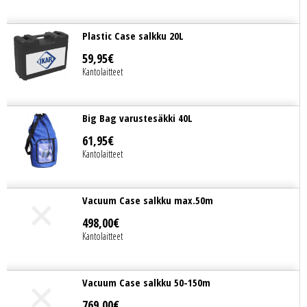
Plastic Case salkku 20L
59
,
95
€
Kantolaitteet
Big Bag varustesäkki 40L
61
,
95
€
Kantolaitteet
Vacuum Case salkku max.50m
498
,
00
€
Kantolaitteet
Vacuum Case salkku 50-150m
769
,
00
€