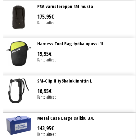
PSA varustereppu 45l musta
175
,
95
€
Kantolaitteet
Harness Tool Bag työkalupussi 1l
19
,
95
€
Kantolaitteet
SM-Clip II työkalukiinnitin L
16
,
95
€
Kantolaitteet
Metal Case Large salkku 37L
143
,
95
€
Kantolaitteet