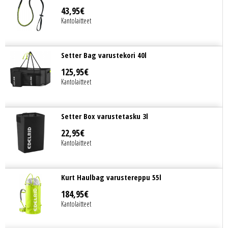
43
,
95
€
Kantolaitteet
Setter Bag varustekori 40l
125
,
95
€
Kantolaitteet
Setter Box varustetasku 3l
22
,
95
€
Kantolaitteet
Kurt Haulbag varustereppu 55l
184
,
95
€
Kantolaitteet