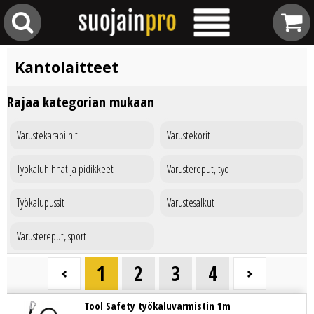
Kantolaitteet
Rajaa kategorian mukaan
Varustekarabiinit
Varustekorit
Työkaluhihnat ja pidikkeet
Varustereput, työ
Työkalupussit
Varustesalkut
Varustereput, sport
1
2
3
4
Tool Safety työkaluvarmistin 1m