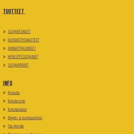
TUOTTEET
SUOJAKÄSINEET
HUOMIOTYÖVAATTEET
AMMATTIJALKINEET
HENGITYSSUOJAIMET
SUOJAKYPÄRÄT
INFO
Kirjaudu
Rekisteröidy
Kokotaulukot
Myynti- ja toimitusehdot
Ota yhteyttä