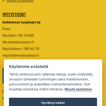
Tilauksen peruuttaminen
YHTEYSTIEDOT
Uudenmaan Suojainpro Oy
Porvoo
Ilkka Hämäri / 040 164 8400
ilkka.hamari(at)suojainpro.fi
Marjut Karttunen / 0400 662 129
marjut.karttunen(at)suojainpro.fi
Käytämme evästeitä
Tämä verkkosivusto tallentaa tietoja, kuten evästeitä,
sivuston tärkeiden toimintojen sekä markkinoinnin,
personoinnin ja analytiikan mahdollistamiseksi. Voit
muuttaa asetuksia milloin tahansa.
Muuta asetuksia
Palveleva verkkokauppa:
www.suojanpro.fi
Hyväksy kaikki