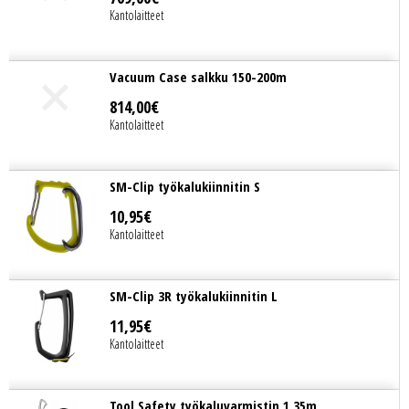
Kantolaitteet
Vacuum Case salkku 150-200m
814
,
00
€
Kantolaitteet
SM-Clip työkalukiinnitin S
10
,
95
€
Kantolaitteet
SM-Clip 3R työkalukiinnitin L
11
,
95
€
Kantolaitteet
Tool Safety työkaluvarmistin 1,35m