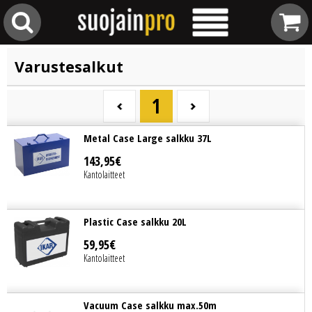
Varustesalkut
1
Metal Case Large salkku 37L
143
,
95
€
Kantolaitteet
Plastic Case salkku 20L
59
,
95
€
Kantolaitteet
Vacuum Case salkku max.50m