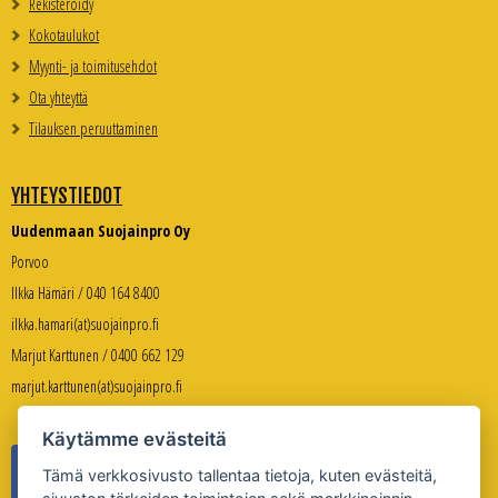
Rekisteröidy
Kokotaulukot
Myynti- ja toimitusehdot
Ota yhteyttä
Tilauksen peruuttaminen
YHTEYSTIEDOT
Uudenmaan Suojainpro Oy
Porvoo
Ilkka Hämäri / 040 164 8400
ilkka.hamari(at)suojainpro.fi
Marjut Karttunen / 0400 662 129
marjut.karttunen(at)suojainpro.fi
Käytämme evästeitä
Tämä verkkosivusto tallentaa tietoja, kuten evästeitä,