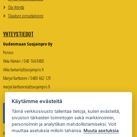
Ota yhteyttä
Tilauksen peruuttaminen
YHTEYSTIEDOT
Uudenmaan Suojainpro Oy
Porvoo
Ilkka Hämäri / 040 164 8400
ilkka.hamari(at)suojainpro.fi
Marjut Karttunen / 0400 662 129
marjut.karttunen(at)suojainpro.fi
Käytämme evästeitä
Tämä verkkosivusto tallentaa tietoja, kuten evästeitä,
sivuston tärkeiden toimintojen sekä markkinoinnin,
personoinnin ja analytiikan mahdollistamiseksi. Voit
muuttaa asetuksia milloin tahansa.
Muuta asetuksia
Palveleva verkkokauppa: