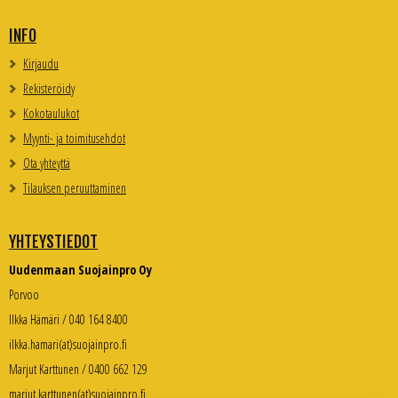
INFO
Kirjaudu
Rekisteröidy
Kokotaulukot
Myynti- ja toimitusehdot
Ota yhteyttä
Tilauksen peruuttaminen
YHTEYSTIEDOT
Uudenmaan Suojainpro Oy
Porvoo
Ilkka Hämäri / 040 164 8400
ilkka.hamari(at)suojainpro.fi
Marjut Karttunen / 0400 662 129
marjut.karttunen(at)suojainpro.fi