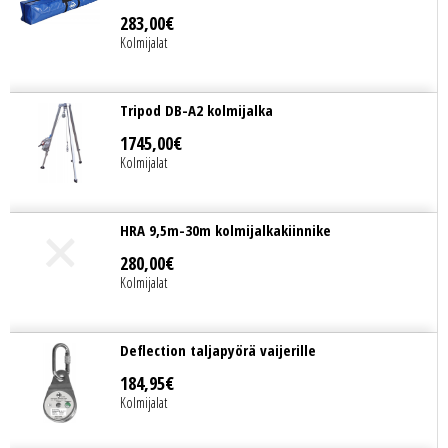
283
,
00
€
Kolmijalat
Tripod DB-A2 kolmijalka
1745
,
00
€
Kolmijalat
HRA 9,5m-30m kolmijalkakiinnike
280
,
00
€
Kolmijalat
Deflection taljapyörä vaijerille
184
,
95
€
Kolmijalat