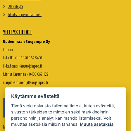
Ota yhteyttä
Tilauksen peruuttaminen
YHTEYSTIEDOT
Uudenmaan Suojainpro Oy
Porvoo
Ilkka Hämäri / 040 164 8400
ilkka.hamari(at)suojainpro.fi
Marjut Karttunen / 0400 662 129
marjut.karttunen(at)suojainpro.fi
Käytämme evästeitä
Tämä verkkosivusto tallentaa tietoja, kuten evästeitä,
sivuston tärkeiden toimintojen sekä markkinoinnin,
personoinnin ja analytiikan mahdollistamiseksi. Voit
muuttaa asetuksia milloin tahansa.
Muuta asetuksia
Palveleva verkkokauppa: