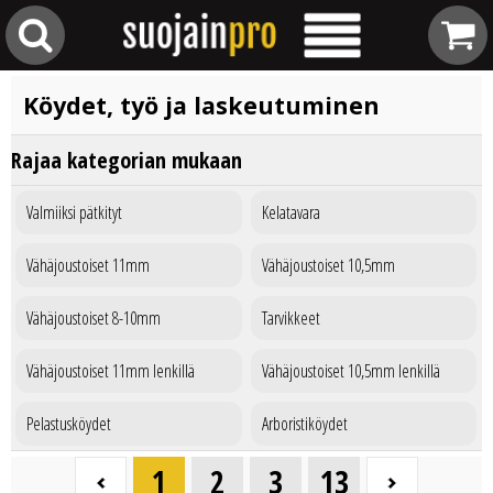
Köydet, työ ja laskeutuminen
Rajaa kategorian mukaan
Valmiiksi pätkityt
Kelatavara
Vähäjoustoiset 11mm
Vähäjoustoiset 10,5mm
Vähäjoustoiset 8-10mm
Tarvikkeet
Vähäjoustoiset 11mm lenkillä
Vähäjoustoiset 10,5mm lenkillä
Pelastusköydet
Arboristiköydet
1
2
3
13