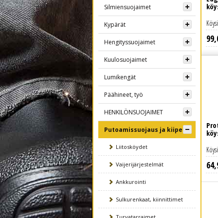
köy
Silmiensuojaimet
Köysi
Kypärät
99
,
Lue lisää
Hengityssuojaimet
Kuulosuojaimet
Lumikengät
Päähineet, työ
HENKILÖNSUOJAIMET
Pro
Putoamissuojaus ja kiipeily
köy
Liitosköydet
Köysi
64
,
Vaijerijärjestelmät
Ankkurointi
Sulkurenkaat, kiinnittimet
Turvatarraimet