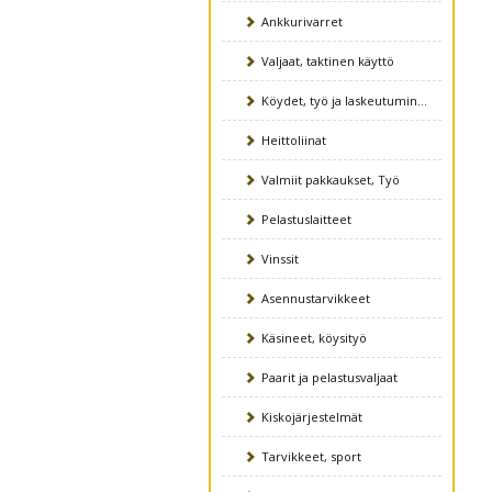
Ankkurivarret
Valjaat, taktinen käyttö
Köydet, työ ja laskeutuminen
Heittoliinat
Valmiit pakkaukset, Työ
Pelastuslaitteet
Vinssit
Asennustarvikkeet
Käsineet, köysityö
Paarit ja pelastusvaljaat
Kiskojärjestelmät
Tarvikkeet, sport