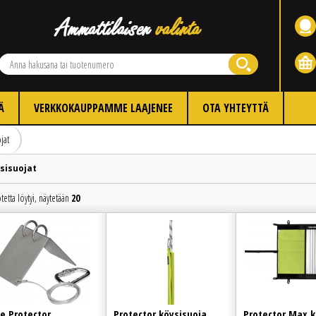
Ä
VERKKOKAUPPAMME LAAJENEE
OTA YHTEYTTÄ
jat
sisuojat
tetta löytyi, näytetään
20
Edellinen
Seuraava
e Protector
Protector köysisuoja
Protector Max k