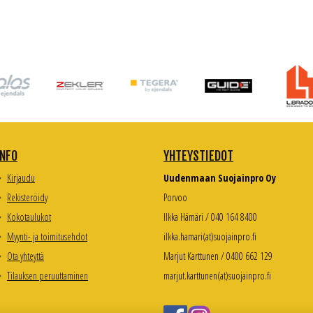
INFO
YHTEYSTIEDOT
Kirjaudu
Uudenmaan Suojainpro Oy
Rekisteröidy
Porvoo
Kokotaulukot
Ilkka Hämäri / 040 164 8400
Myynti- ja toimitusehdot
ilkka.hamari(at)suojainpro.fi
Ota yhteyttä
Marjut Karttunen / 0400 662 129
Tilauksen peruuttaminen
marjut.karttunen(at)suojainpro.fi