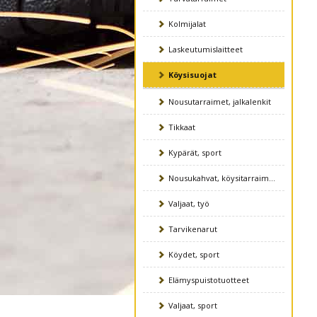
Kolmijalat
Laskeutumislaitteet
Köysisuojat
Nousutarraimet, jalkalenkit
Tikkaat
Kypärät, sport
Nousukahvat, köysitarraimet
Valjaat, työ
Tarvikenarut
Köydet, sport
Elämyspuistotuotteet
Valjaat, sport