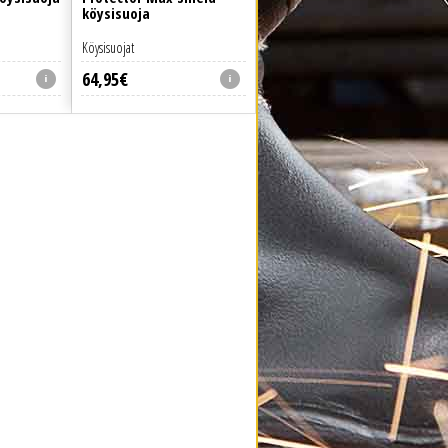
köysisuoja
Köysisuojat
64
,
95
€