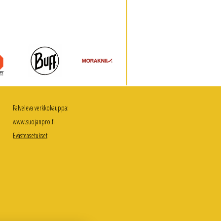
Palveleva verkkokauppa:
www.suojanpro.fi
Evästeasetukset