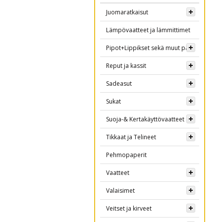
Juomaratkaisut
Lämpövaatteet ja lämmittimet
Pipot+Lippikset sekä muut päähineet
Reput ja kassit
Sadeasut
Sukat
Suoja-& Kertakäyttövaatteet
Tikkaat ja Telineet
Pehmopaperit
Vaatteet
Valaisimet
Veitset ja kirveet