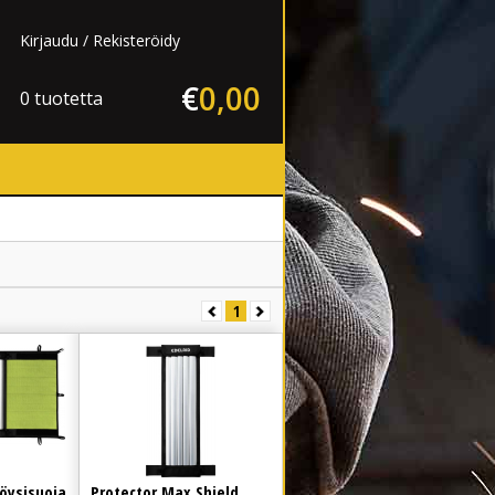
Kirjaudu
Rekisteröidy
€
0
,
00
0 tuotetta
1
öysisuoja
Protector Max Shield