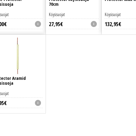
sisuoja
70cm
suojat
Köysisuojat
Köysisuojat
00
€
27
,
95
€
132
,
95
€
tector Aramid
sisuoja
suojat
95
€