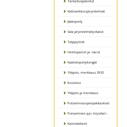
Tarkastuspalvelut
Kattoankkurijärjestelmät
Jääkiipeily
Sala järjestelmätyökalut
Taljapyörät
Heittopainot ja -narut
Kaatokiipeilykengät
Ylläpito, merkkaus, RFID
Koulutus
Ylläpito ja merkkaus
Putoamissuojainpakkaukset
Putoamisen pys. köysitarraimet
Kantolaitteet