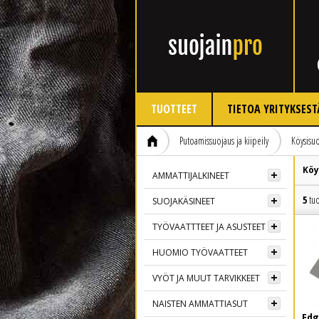
TUOTTEET
TIETOA YRITYKSEST
Putoamissuojaus ja kiipeily
Köysisuo
Köy
AMMATTIJALKINEET
5
tuo
SUOJAKÄSINEET
TYÖVAATTTEET JA ASUSTEET
HUOMIO TYÖVAATTEET
VYÖT JA MUUT TARVIKKEET
NAISTEN AMMATTIASUT
Edg