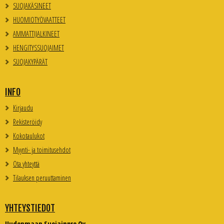
SUOJAKÄSINEET
HUOMIOTYÖVAATTEET
AMMATTIJALKINEET
HENGITYSSUOJAIMET
SUOJAKYPÄRÄT
INFO
Kirjaudu
Rekisteröidy
Kokotaulukot
Myynti- ja toimitusehdot
Ota yhteyttä
Tilauksen peruuttaminen
YHTEYSTIEDOT
Uudenmaan Suojainpro Oy