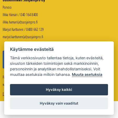
Porvoo
Ilkka Hämäri / 040 164 8400
ilkka.hamari(at)suojainpro.fi
Marjut Karttunen / 0400 662 129
marjut.karttunen(at)suojainpro.fi
Käytämme evästeitä
Tämä verkkosivusto tallentaa tietoja, kuten evästeitä,
sivuston tärkeiden toimintojen sekä markkinoinnin,
personoinnin ja analytiikan mahdollistamiseksi. Voit
muuttaa asetuksia milloin tahansa.
Muuta asetuksia
Palveleva verkkokauppa:
www.suojanpro.fi
Hyväksy kaikki
Evästeasetukset
Hyväksy vain vaaditut
Copyright © Uudenmaan Suojainpro Oy 2026
Sivuston toteutus
Whitestone Oy